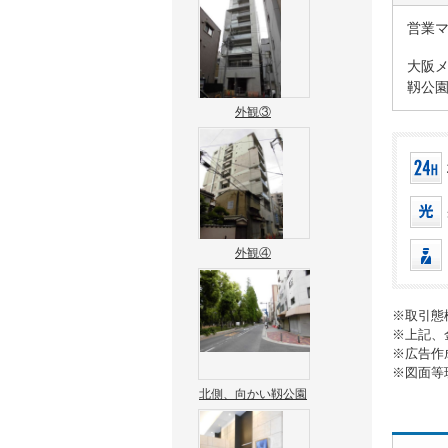
営業
大阪メ
靱公園
外観③
外観④
※取引態
※上記、
※広告作
※図面等
北側、向かい靱公園