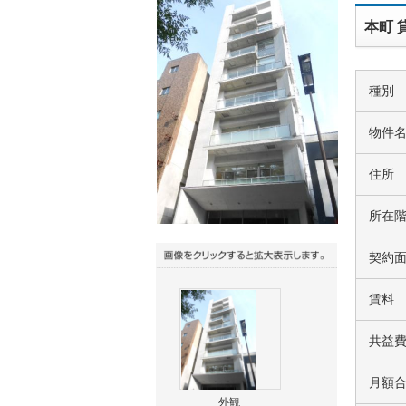
本町 
種別
物件
住所
所在
契約
賃料
共益
月額
外観