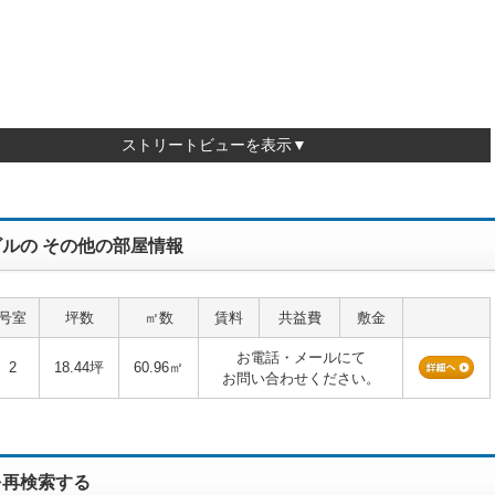
ストリートビューを表示▼
ルの その他の部屋情報
号室
坪数
㎡数
賃料
共益費
敷金
お電話・メールにて
2
18.44坪
60.96㎡
お問い合わせください。
を再検索する