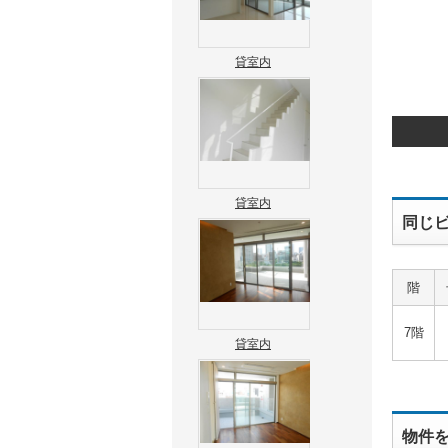
貸室内
貸室内
同じビ
階
7階
貸室内
物件