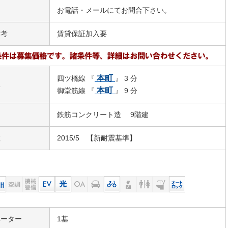
お電話・メールにてお問合下さい。
備考
賃貸保証加入要
本町
四ツ橋線 『
』 3 分
駅
本町
御堂筋線 『
』 9 分
鉄筋コンクリート造 9階建
数
2015/5 【新耐震基準】
ベーター
1基