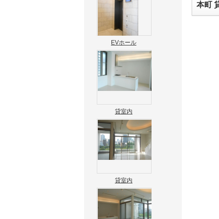
本町 
EVホール
貸室内
貸室内