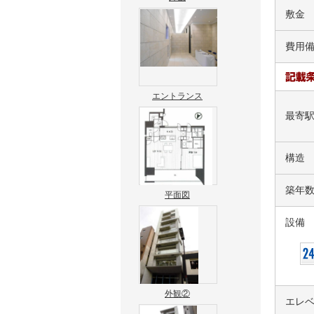
敷金
費用
エントランス
最寄
構造
築年
平面図
設備
外観②
エレ