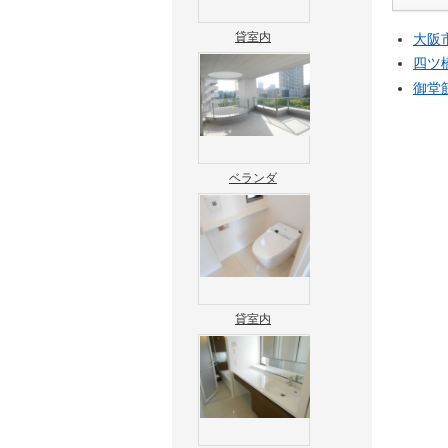
貸室内
大阪
四ツ
御堂
ベランダ
貸室内