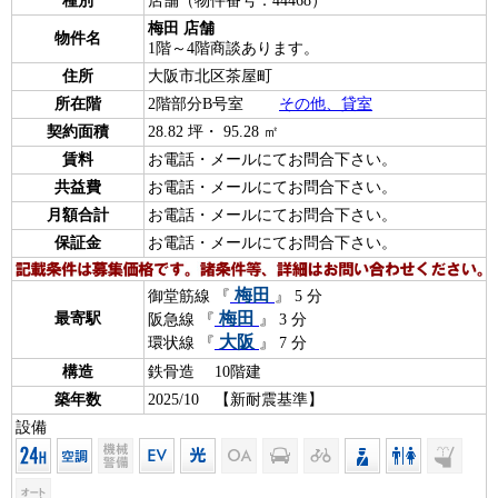
種別
店舗（物件番号：44468）
梅田 店舗
物件名
1階～4階商談あります。
住所
大阪市北区茶屋町
所在階
2階部分B号室
その他、貸室
契約面積
28.82 坪・ 95.28 ㎡
賃料
お電話・メールにてお問合下さい。
共益費
お電話・メールにてお問合下さい。
月額合計
お電話・メールにてお問合下さい。
保証金
お電話・メールにてお問合下さい。
梅田
御堂筋線 『
』 5 分
梅田
最寄駅
阪急線 『
』 3 分
大阪
環状線 『
』 7 分
構造
鉄骨造 10階建
築年数
2025/10 【新耐震基準】
設備