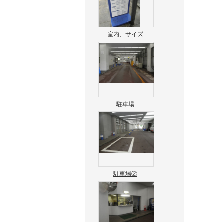
室内、サイズ
駐車場
駐車場②