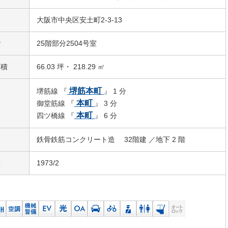
大阪市中央区安土町2-3-13
階
25階部分2504号室
面積
66.03 坪・ 218.29 ㎡
堺筋本町
堺筋線 『
』 1 分
駅
本町
御堂筋線 『
』 3 分
本町
四ツ橋線 『
』 6 分
鉄骨鉄筋コンクリート造 32階建 ／地下 2 階
数
1973/2