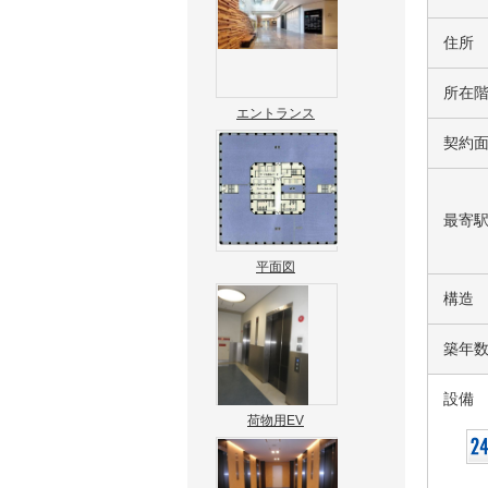
住所
所在
エントランス
契約
最寄
平面図
構造
築年
設備
荷物用EV