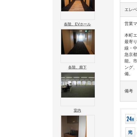
エレ
営業
各階、EVホール
本町エ
最寄
線・
急京
能。
ング
各階、廊下
備。
備考
室内