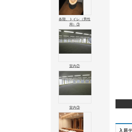
各階、トイレ（男性
用）③
室内②
室内③
入居