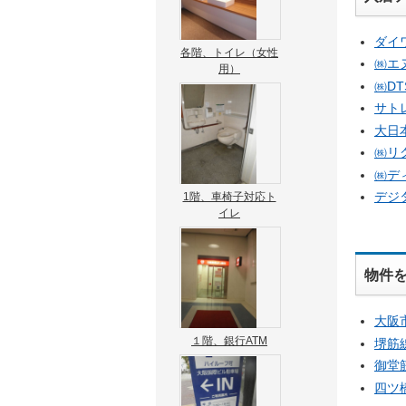
ダイ
各階、トイレ（女性
㈱エ
用）
㈱DT
サト
大日
㈱リ
㈱デ
デジ
1階、車椅子対応ト
イレ
物件
大阪
１階、銀行ATM
堺筋
御堂
四ツ