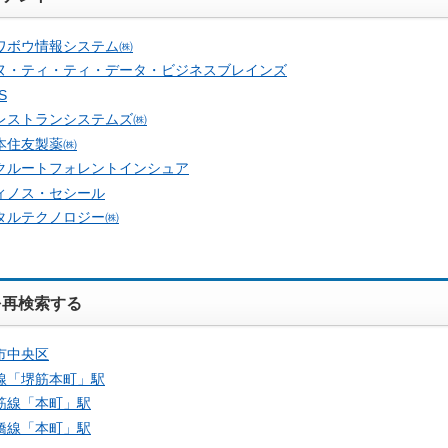
ワボウ情報システム㈱
ヌ・ティ・ティ・データ・ビジネスブレインズ
S
レストランシステムズ㈱
本住友製薬㈱
クルートフォレントインシュア
ィノス・セシール
タルテクノロジー㈱
を再検索する
市中央区
線「
堺筋本町
」駅
筋線「
本町
」駅
橋線「
本町
」駅