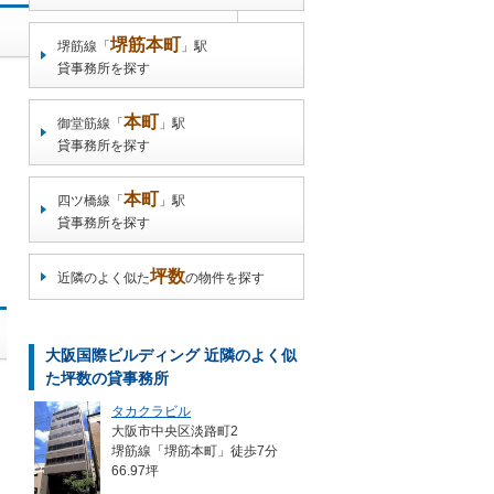
堺筋本町
堺筋線「
」駅
貸事務所を探す
本町
御堂筋線「
」駅
貸事務所を探す
本町
四ツ橋線「
」駅
貸事務所を探す
坪数
近隣のよく似た
の物件を探す
大阪国際ビルディング 近隣のよく似
た坪数の貸事務所
タカクラビル
大阪市中央区淡路町2
堺筋線「堺筋本町」徒歩7分
66.97坪