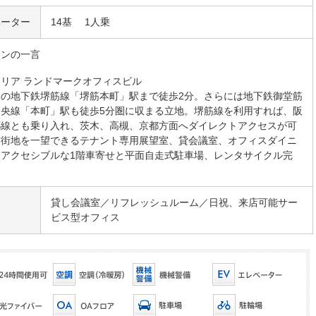
ベーター
14基 1人乗
マンの一言
リア ランドマークオフィスビル
りの地下鉄堺筋線「堺筋本町」駅まで徒歩2分。さらには地下鉄御堂筋
中央線「本町」駅も徒歩5分圏に収まる立地。堺筋線を利用すれば、阪
都線とも乗り入れ、茨木、高槻、京都方面へダイレクトアクセスが可
市街地を一望できるテナント専用展望室、貸会議室、オフィスダイニ
、アクセシブルな1階車寄せと平面自走式駐車場、レンタサイクル完
貸し会議室／リフレッシュルーム／日祝、来店可能サー
ビス型オフィス