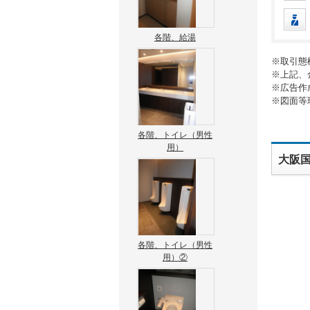
各階、給湯
※取引態
※上記、
※広告作
※図面等
各階、トイレ（男性
用）
大阪
各階、トイレ（男性
用）②