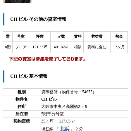
CH ビル その他の貸室情報
階
号室
坪数
㎡数
賃料
共益費
敷金
8階
フロア
121.55坪
401.82㎡
相談
賃料に含む
12ヶ月
CH ビル 基本情報
種別
貸事務所（物件番号：54675）
物件名
CH ビル
住所
大阪市中央区高麗橋2-3-9
所在階
5階部分号室
契約面積
35.4 坪・ 117.03 ㎡
北浜
堺筋線 『
』 2 分