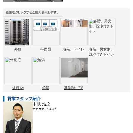
外観
平面図
各階、トイレ
各階、男女別、
洗浄付きトイレ
外観 ②
給湯
基準階、EV
営業スタッフ紹介
中阪 浩之
ナカサカ ヒロユキ