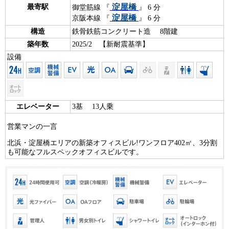
淀屋橋
最寄駅
御堂筋線 『
』 6 分
淀屋橋
京阪本線 『
』 6 分
構造
鉄骨鉄筋コンクリート造 8階建
築年数
2025/2 【新耐震基準】
設備
エレベーター
3基 13人乗
営業マンの一言
北浜・淀屋橋エリアの新築オフィスビル!ワンフロア402㎡、3分割
も可能なフルスペックオフィスビルです。