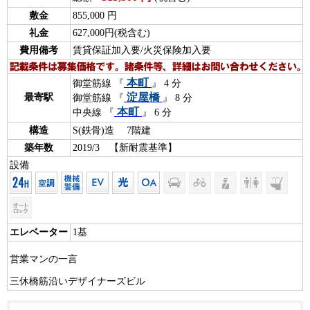
敷金
855,000 円
礼金
627,000円(税含む)
費用備考
賃貸保証加入要/火災保険加入要
本町
御堂筋線 『
』 4 分
淀屋橋
最寄駅
御堂筋線 『
』 8 分
本町
中央線 『
』 6 分
構造
S(鉄骨)造 7階建
築年数
2019/3 【新耐震基準】
設備
エレベーター
1基
営業マンの一言
三休橋筋沿いデザイナーズビル