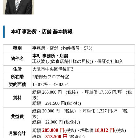
本町 事務所・店舗 基本情報
種別
事務所・店舗（物件番号：573）
本町 事務所・店舗
物件名
現状渡し(飲食店舗仕様の居抜))・保証会社加入
住所
大阪市中央区備後町3
所在階
2階部分フロア号室
契約面積
15.07 坪・ 49.82 ㎡
総額 265,000 円 （税抜）・坪単価 17,585 円/坪 （税
賃料
抜）
総額 291,500 円(税含む)
総額 20,000 円 （税抜）・坪単価 1,327 円/坪 （税
共益費
抜）
総額 22,000 円 (税含む)
285,000
円
18,912
円
総額
(税抜)・坪単価
(税抜)
月額合計
313,500
円
総額
(税含む)