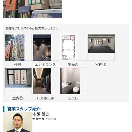
外観
エントランス
平面図
室内①
室内②
ＥＶホール
トイレ
営業スタッフ紹介
中阪 浩之
ナカサカ ヒロユキ