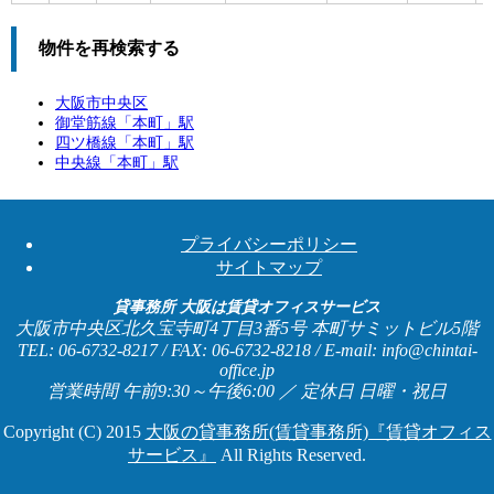
物件を再検索する
大阪市中央区
御堂筋線「
本町
」駅
四ツ橋線「
本町
」駅
中央線「
本町
」駅
プライバシーポリシー
サイトマップ
貸事務所 大阪は賃貸オフィスサービス
大阪市中央区北久宝寺町4丁目3番5号 本町サミットビル5階
TEL: 06-6732-8217 / FAX: 06-6732-8218 / E-mail: info@chintai-
office.jp
営業時間 午前9:30～午後6:00 ／ 定休日 日曜・祝日
Copyright (C) 2015
大阪の貸事務所(賃貸事務所)『賃貸オフィス
サービス』
All Rights Reserved.