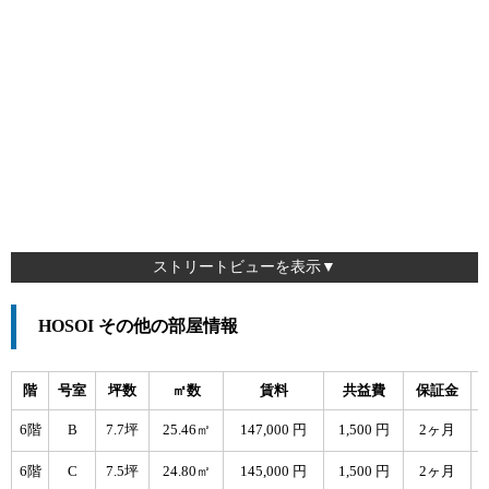
ストリートビューを表示▼
HOSOI その他の部屋情報
階
号室
坪数
㎡数
賃料
共益費
保証金
6階
B
7.7坪
25.46㎡
147,000 円
1,500 円
2ヶ月
6階
C
7.5坪
24.80㎡
145,000 円
1,500 円
2ヶ月