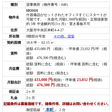
種別
貸事務所（物件番号：648）
HOSOI
什器備品がセットされたオフィスすぐにスタートが
物件名
可能です。・水道代:月額1,500円(税別)・定期借家契
約 5年 中途解約可(3ヶ月)・置き看板不可
住所
大阪市中央区本町4-4-27
所在階
8階部分号室
その他、貸室
契約面積
18.8 坪・ 62.15 ㎡
総額 433,000 円 （税抜）・坪単価 23,032 円/坪 （税
賃料
抜）
総額 476,300 円(税含む)
総額 賃料に含む （税抜）・坪単価 賃料に含む （税
共益費
抜）
総額 賃料に含む (税含む)
433,000
円
23,032
円
総額
(税抜)・坪単価
(税抜)
月額合計
476,300
円
総額
(税含む)
保証金
2ヶ月
礼金
2ヶ月
本町
御堂筋線 『
』 2 分