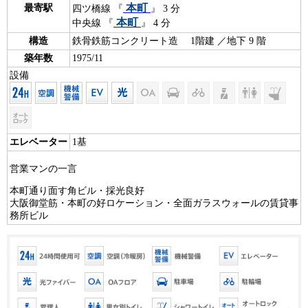
本町
最寄駅
四ツ橋線 『
』 3 分
本町
中央線 『
』 4 分
構造
鉄骨鉄筋コンクリート造 1階建 ／地下 9 階
築年数
1975/11
設備
エレベーター
1基
営業マンの一言
本町通り面す角ビル・採光良好
大阪御堂筋・本町の好ロケーション・全面ガラスウォールの賃貸事
務所ビル