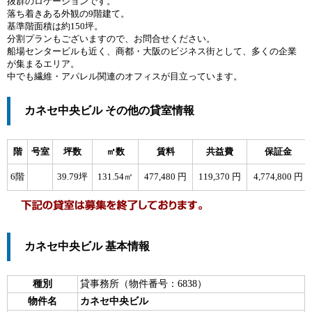
抜群のロケーションです。
落ち着きある外観の9階建て。
基準階面積は約150坪。
分割プランもございますので、お問合せください。
船場センタービルも近く、商都・大阪のビジネス街として、多くの企業
が集まるエリア。
中でも繊維・アパレル関連のオフィスが目立っています。
カネセ中央ビル その他の貸室情報
階
号室
坪数
㎡数
賃料
共益費
保証金
6階
39.79坪
131.54㎡
477,480 円
119,370 円
4,774,800 円
カネセ中央ビル 基本情報
種別
貸事務所（物件番号：6838）
物件名
カネセ中央ビル