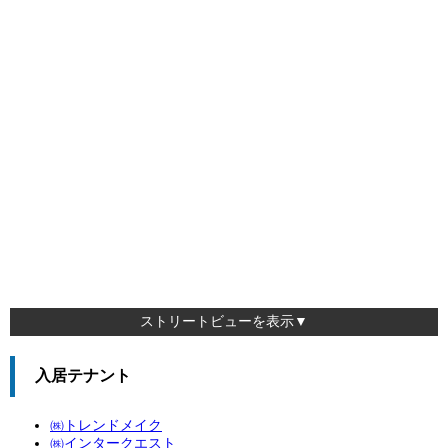
ストリートビューを表示▼
入居テナント
㈱トレンドメイク
㈱インタークエスト