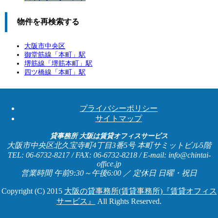
物件を再検索する
大阪市中央区
御堂筋線「
本町
」駅
堺筋線「
堺筋本町
」駅
四ツ橋線「
本町
」駅
プライバシーポリシー
サイトマップ
貸事務所 大阪は賃貸オフィスサービス
大阪市中央区北久宝寺町4丁目3番5号 本町サミットビル5階
TEL: 06-6732-8217 / FAX: 06-6732-8218 / E-mail: info@chintai-
office.jp
営業時間 午前9:30～午後6:00 ／ 定休日 日曜・祝日
Copyright (C) 2015
大阪の貸事務所(賃貸事務所)『賃貸オフィス
サービス』
All Rights Reserved.