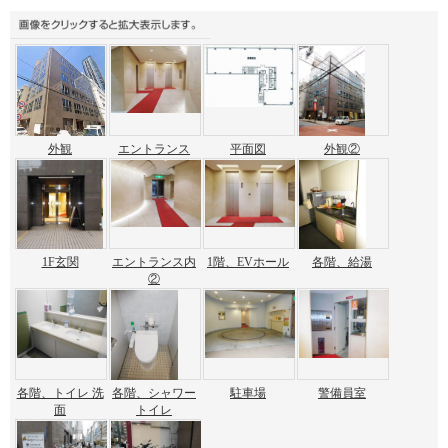
外観
エントランス
平面図
外観②
1F玄関
エントランス内
1階、EVホール
各階、給湯
②
各階、トイレ 洗
各階、シャワー
駐車場
警備員室
面
トイレ