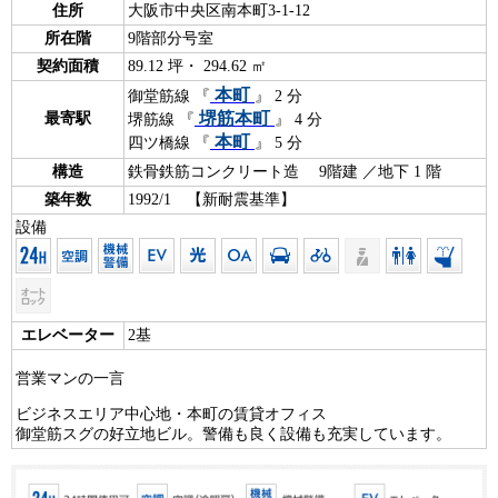
住所
大阪市中央区南本町3-1-12
所在階
9階部分号室
契約面積
89.12 坪・ 294.62 ㎡
本町
御堂筋線 『
』 2 分
堺筋本町
最寄駅
堺筋線 『
』 4 分
本町
四ツ橋線 『
』 5 分
構造
鉄骨鉄筋コンクリート造 9階建 ／地下 1 階
築年数
1992/1 【新耐震基準】
設備
エレベーター
2基
営業マンの一言
ビジネスエリア中心地・本町の賃貸オフィス
御堂筋スグの好立地ビル。警備も良く設備も充実しています。