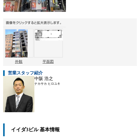
外観
平面図
営業スタッフ紹介
中阪 浩之
ナカサカ ヒロユキ
イイダ3ビル 基本情報