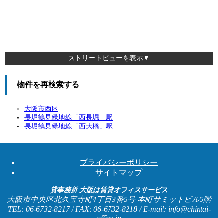
ストリートビューを表示▼
物件を再検索する
大阪市西区
長堀鶴見緑地線「
西長堀
」駅
長堀鶴見緑地線「
西大橋
」駅
プライバシーポリシー
サイトマップ
貸事務所 大阪は賃貸オフィスサービス
大阪市中央区北久宝寺町4丁目3番5号 本町サミットビル5階
TEL: 06-6732-8217 / FAX: 06-6732-8218 / E-mail: info@chintai-
office.jp