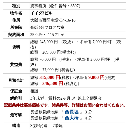
種別
貸事務所（物件番号：8507）
物件名
イイダ3ビル
住所
大阪市西区南堀江4-16-16
所在階
4階部分フロア号室
契約面積
35.0 坪・ 115.71 ㎡
総額 245,000 円 （税抜）・坪単価 7,000 円/坪 （税
賃料
抜）
総額 269,500 円(税含む)
総額 70,000 円 （税抜）・坪単価 2,000 円/坪 （税
共益費
抜）
総額 77,000 円 (税含む)
315,000
円
9,000
円
総額
(税抜)・坪単価
(税抜)
月額合計
346,500
円
総額
(税含む)
保証金
相談
解約引
3年未満、賃料の2ヶ月:3年以上全額返金
西長堀
長堀鶴見緑地線 『
』 3 分
最寄駅
西大橋
長堀鶴見緑地線 『
』 4 分
構造
S(鉄骨)造 7階建