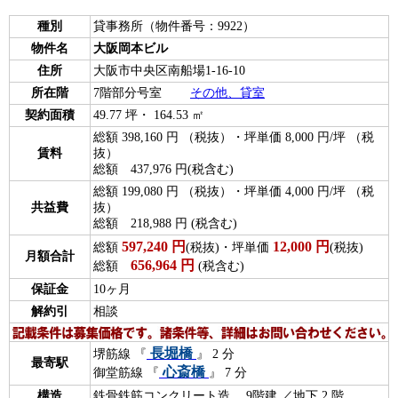
種別
貸事務所（物件番号：9922）
物件名
大阪岡本ビル
住所
大阪市中央区南船場1-16-10
所在階
7階部分号室
その他、貸室
契約面積
49.77 坪・ 164.53 ㎡
総額 398,160 円 （税抜）・坪単価 8,000 円/坪 （税
賃料
抜）
総額 437,976 円(税含む)
総額 199,080 円 （税抜）・坪単価 4,000 円/坪 （税
共益費
抜）
総額 218,988 円 (税含む)
597,240
円
12,000
円
総額
(税抜)・坪単価
(税抜)
月額合計
656,964
円
総額
(税含む)
保証金
10ヶ月
解約引
相談
長堀橋
堺筋線 『
』 2 分
最寄駅
心斎橋
御堂筋線 『
』 7 分
構造
鉄骨鉄筋コンクリート造 9階建 ／地下 2 階