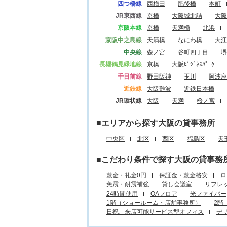
四つ橋線
西梅田
肥後橋
本町
JR東西線
京橋
大阪城北詰
大阪
京阪本線
京橋
天満橋
北浜
京阪中之島線
天満橋
なにわ橋
大江
中央線
森ノ宮
谷町四丁目
堺
長堀鶴見緑地線
京橋
大阪ﾋﾞｼﾞﾈｽﾊﾟｰｸ
千日前線
野田阪神
玉川
阿波座
近鉄線
大阪難波
近鉄日本橋
JR環状線
大阪
天満
桜ノ宮
■エリアから探す大阪の貸事務所
中央区
北区
西区
福島区
天
■こだわり条件で探す大阪の貸事務
敷金・礼金0円
保証金・敷金格安
ロ
免震・耐震補強
貸し会議室
リフレ
24時間使用
OAフロア
光ファイバー
1階（ショールーム・店舗事務所）
2階
日祝、来店可能サービス型オフィス
デ