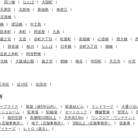
四ツ橋
なんば
大国町
天満宮
北新地
新福島
海老江
淀屋橋
橋
渡辺橋
中之島
筋本町
本町
阿波座
九条
森之宮
玉造
谷町六丁目
松屋町
長堀橋
心斎橋
西大橋
西長堀
桜川
なんば
日本橋
谷町九丁目
鶴橋
近鉄上本町
阿倍野橋
京橋
大阪城公園
森之宮
鶴橋
桃谷
寺田町
天王寺
今宮
王寺区
淀川区
吹田市
所
ープライス
新築（築5年以内）
駅直結ビル
ランドマーク
大通り沿
ッシュルーム
駐車場
駐輪場
オートロック
機械警備
管理人
個別空調
高層階10階以上
天井高2.6m
ワンフロア・ワンテナント
（店舗事務所）
地下（店舗事務所）
3階以上（店舗事務所）
貸倉庫
ザイナーズ
レトロ（築古）