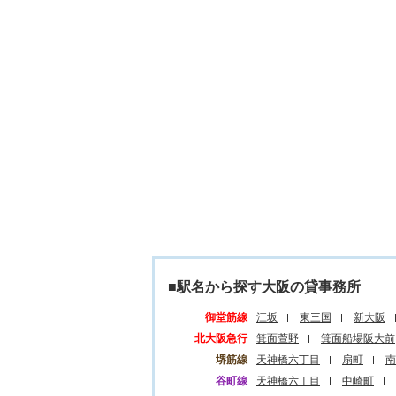
■駅名から探す大阪の貸事務所
御堂筋線
江坂
東三国
新大阪
北大阪急行
箕面萱野
箕面船場阪大前
堺筋線
天神橋六丁目
扇町
南
谷町線
天神橋六丁目
中崎町