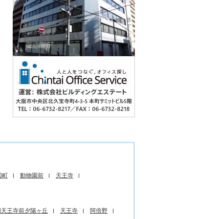
国町
動物園前
天王寺
四天王寺前夕陽ヶ丘
天王寺
阿倍野