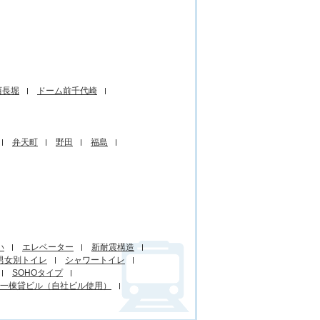
西長堀
ドーム前千代崎
弁天町
野田
福島
い
エレベーター
新耐震構造
男女別トイレ
シャワートイレ
SOHOタイプ
一棟貸ビル（自社ビル使用）