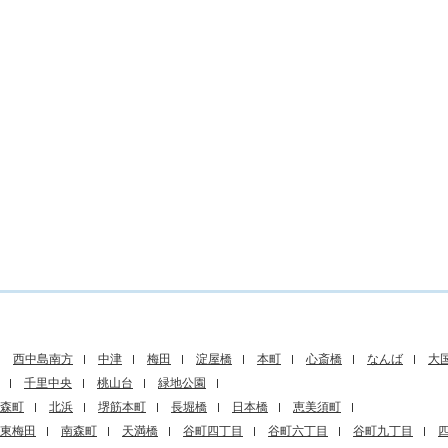
西中島南方
中津
梅田
淀屋橋
本町
心斎橋
なんば
大
千里中央
桃山台
緑地公園
森町
北浜
堺筋本町
長堀橋
日本橋
恵美須町
東梅田
南森町
天満橋
谷町四丁目
谷町六丁目
谷町九丁目