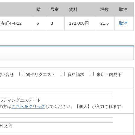
階
号室
賃料
坪数
取消
町4-4-12
6
B
172,000円
21.5
取消
問い合せ
物件リクエスト
資料請求
来店・内見予
ルディングエステート
の方は
こちらをクリック
してください。【個人】が入力されます。
田 太郎