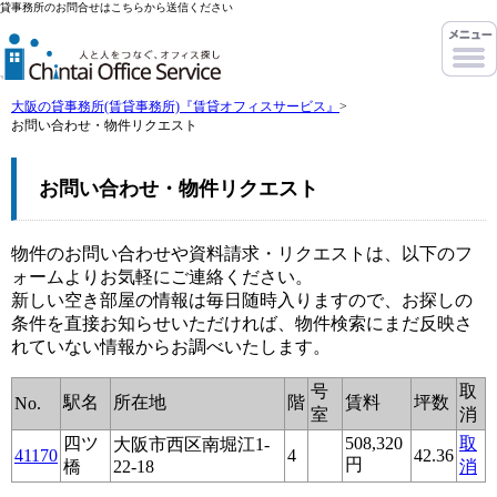
貸事務所のお問合せはこちらから送信ください
大阪の貸事務所(賃貸事務所)『賃貸オフィスサービス』
>
お問い合わせ・物件リクエスト
お問い合わせ・物件リクエスト
物件のお問い合わせや資料請求・リクエストは、以下のフ
ォームよりお気軽にご連絡ください。
新しい空き部屋の情報は毎日随時入りますので、お探しの
条件を直接お知らせいただければ、物件検索にまだ反映さ
れていない情報からお調べいたします。
号
取
駅名
所在地
階
賃料
坪数
No.
室
消
四ツ
508,320
取
大阪市西区南堀江1-
41170
4
42.36
円
橋
22-18
消