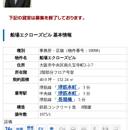
船場エクローズビル 基本情報
種別
事務所・店舗（物件番号：10098）
物件名
船場エクローズビル
住所
大阪市中央区南久宝寺町2-2-7
所在階
2階部分フロア号室
契約面積
40.0 坪・ 132.24 ㎡
堺筋本町
堺筋線 『
』 3 分
堺筋本町
最寄駅
中央線 『
』 3 分
長堀橋
堺筋線 『
』 5 分
構造
鉄筋コンクリート造 8階建
築年数
1975/1
設備