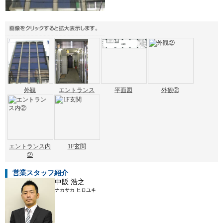
外観
エントランス
平面図
外観②
エントランス内
1F玄関
②
営業スタッフ紹介
中阪 浩之
ナカサカ ヒロユキ