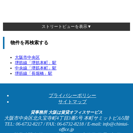
ストリートビューを表示▼
物件を再検索する
大阪市中央区
堺筋線「
堺筋本町
」駅
中央線「
堺筋本町
」駅
堺筋線「
長堀橋
」駅
プライバシーポリシー
サイトマップ
貸事務所 大阪は賃貸オフィスサービス
大阪市中央区北久宝寺町4丁目3番5号 本町サミットビル5階
TEL: 06-6732-8217 / FAX: 06-6732-8218 / E-mail: info@chintai-
office.jp