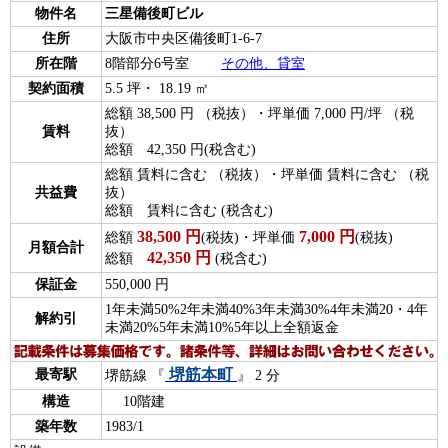
物件名
三星備後町ビル
住所
大阪市中央区備後町1-6-7
所在階
8階部分6号室
その他、貸室
契約面積
5.5 坪・ 18.19 ㎡
総額 38,500 円 （税抜）・坪単価 7,000 円/坪 （税
賃料
抜）
総額 42,350 円(税含む)
総額 賃料に含む （税抜）・坪単価 賃料に含む （税
共益費
抜）
総額 賃料に含む (税含む)
38,500
円
7,000
円
総額
(税抜)・坪単価
(税抜)
月額合計
42,350
円
総額
(税含む)
保証金
550,000 円
1年未満50%2年未満40%3年未満30%4年未満20・4年
解約引
未満20%5年未満10%5年以上全額返金
堺筋本町
最寄駅
堺筋線 『
』 2 分
構造
10階建
築年数
1983/1