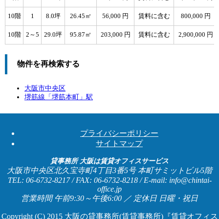
10階
1
8.0坪
26.45㎡
56,000 円
賃料に含む
800,000 円
10階
2～5
29.0坪
95.87㎡
203,000 円
賃料に含む
2,900,000 円
物件を再検索する
大阪市中央区
堺筋線「
堺筋本町
」駅
プライバシーポリシー
サイトマップ
貸事務所 大阪は賃貸オフィスサービス
大阪市中央区北久宝寺町4丁目3番5号 本町サミットビル5階
TEL: 06-6732-8217 / FAX: 06-6732-8218 / E-mail: info@chintai-
office.jp
営業時間 午前9:30～午後6:00 ／ 定休日 日曜・祝日
Copyright (C) 2015
大阪の貸事務所(賃貸事務所)『賃貸オフィス