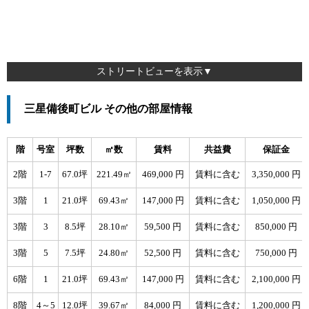
ストリートビューを表示▼
三星備後町ビル その他の部屋情報
階
号室
坪数
㎡数
賃料
共益費
保証金
2階
1-7
67.0坪
221.49㎡
469,000 円
賃料に含む
3,350,000 円
3階
1
21.0坪
69.43㎡
147,000 円
賃料に含む
1,050,000 円
3階
3
8.5坪
28.10㎡
59,500 円
賃料に含む
850,000 円
3階
5
7.5坪
24.80㎡
52,500 円
賃料に含む
750,000 円
6階
1
21.0坪
69.43㎡
147,000 円
賃料に含む
2,100,000 円
8階
4～5
12.0坪
39.67㎡
84,000 円
賃料に含む
1,200,000 円