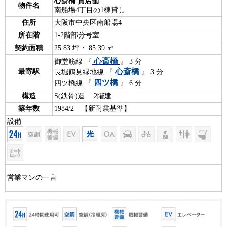
心斎橋 貸店舗
物件名
南船場4丁目の1棟貸し
住所
大阪市中央区南船場4
所在階
1-2階部分号室
契約面積
25.83 坪・ 85.39 ㎡
心斎橋
御堂筋線 『
』 3 分
心斎橋
最寄駅
長堀鶴見緑地線 『
』 3 分
四ツ橋
四ツ橋線 『
』 6 分
構造
S(鉄骨)造 2階建
築年数
1984/2 【新耐震基準】
設備
営業マンの一言