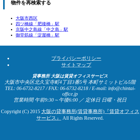
物件を再検索する
大阪市西区
四ツ橋線「
肥後橋
」駅
京阪中之島線「
中之島
」駅
御堂筋線「
淀屋橋
」駅
プライバシーポリシー
サイトマップ
貸事務所 大阪は賃貸オフィスサービス
大阪市中央区北久宝寺町4丁目3番5号 本町サミットビル5階
TEL: 06-6732-8217 / FAX: 06-6732-8218 / E-mail: info@chintai-
office.jp
営業時間 午前9:30～午後6:00 ／ 定休日 日曜・祝日
Copyright (C) 2015
大阪の貸事務所(賃貸事務所)『賃貸オフィス
サービス』
All Rights Reserved.