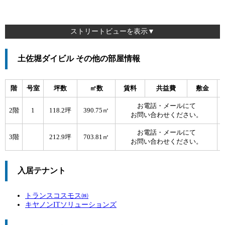
ストリートビューを表示▼
土佐堀ダイビル その他の部屋情報
階
号室
坪数
㎡数
賃料
共益費
敷金
お電話・メールにて
2階
1
118.2坪
390.75㎡
お問い合わせください。
お電話・メールにて
3階
212.9坪
703.81㎡
お問い合わせください。
入居テナント
トランスコスモス㈱
キヤノンITソリューションズ