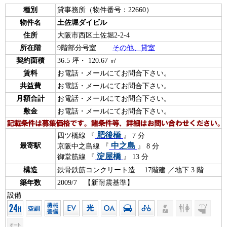
種別
貸事務所（物件番号：22660）
物件名
土佐堀ダイビル
住所
大阪市西区土佐堀2-2-4
所在階
9階部分号室
その他、貸室
契約面積
36.5 坪・ 120.67 ㎡
賃料
お電話・メールにてお問合下さい。
共益費
お電話・メールにてお問合下さい。
月額合計
お電話・メールにてお問合下さい。
敷金
お電話・メールにてお問合下さい。
肥後橋
四ツ橋線 『
』 7 分
中之島
最寄駅
京阪中之島線 『
』 8 分
淀屋橋
御堂筋線 『
』 13 分
構造
鉄骨鉄筋コンクリート造 17階建 ／地下 3 階
築年数
2009/7 【新耐震基準】
設備