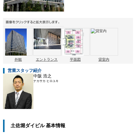
外観
エントランス
平面図
貸室内
営業スタッフ紹介
中阪 浩之
ナカサカ ヒロユキ
土佐堀ダイビル 基本情報