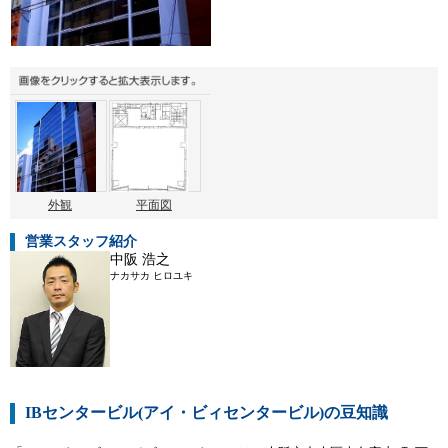
外観
平面図
営業スタッフ紹介
中阪 浩之
ナカサカ ヒロユキ
IBセンタービル(アイ・ビィセンタービル)の豆知識