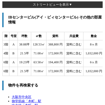
ストリートビューを表示▼
IBセンタービル(アイ・ビィセンタービル) その他の部屋
情報
階
号室
坪数
㎡数
賃料
共益費
敷金
3階
A
38.88坪
128.53㎡
388,800 円
賃料に含む
8ヶ月
4階
B
21.5坪
71.08㎡
172,000 円
賃料に含む
1,032,000 円
6階
A
19.23坪
63.58㎡
194,400 円
賃料に含む
6ヶ月
6階
B
21.5坪
71.08㎡
172,000 円
賃料に含む
1,032,000 円
物件を再検索する
大阪市中央区
御堂筋線「
本町
」駅