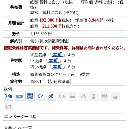
総額 賃料に含む （税抜）・坪単価 賃料に含む （税
共益費
抜）
総額 賃料に含む (税含む)
192,300
円
8,944
円
総額
(税抜)・坪単価
(税抜)
月額合計
211,530
円
総額
(税含む)
敷金
1,153,800 円
解約引
無し(原状回復費別途)
本町
御堂筋線 『
』 4 分
本町
最寄駅
中央線 『
』 4 分
本町
四ツ橋線 『
』 6 分
構造
鉄骨鉄筋コンクリート造 9階建
築年数
1988/1 【新耐震基準】
設備
エレベーター
1基
営業マンの一言