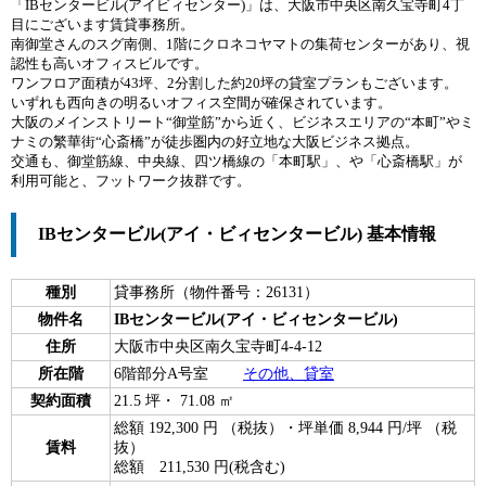
「IBセンタービル(アイビィセンター)」は、大阪市中央区南久宝寺町4丁
目にございます賃貸事務所。
南御堂さんのスグ南側、1階にクロネコヤマトの集荷センターがあり、視
認性も高いオフィスビルです。
ワンフロア面積が43坪、2分割した約20坪の貸室プランもございます。
いずれも西向きの明るいオフィス空間が確保されています。
大阪のメインストリート“御堂筋”から近く、ビジネスエリアの“本町”やミ
ナミの繁華街“心斎橋”が徒歩圏内の好立地な大阪ビジネス拠点。
交通も、御堂筋線、中央線、四ツ橋線の「本町駅」、や「心斎橋駅」が
利用可能と、フットワーク抜群です。
IBセンタービル(アイ・ビィセンタービル) 基本情報
種別
貸事務所（物件番号：26131）
物件名
IBセンタービル(アイ・ビィセンタービル)
住所
大阪市中央区南久宝寺町4-4-12
所在階
6階部分A号室
その他、貸室
契約面積
21.5 坪・ 71.08 ㎡
総額 192,300 円 （税抜）・坪単価 8,944 円/坪 （税
賃料
抜）
総額 211,530 円(税含む)