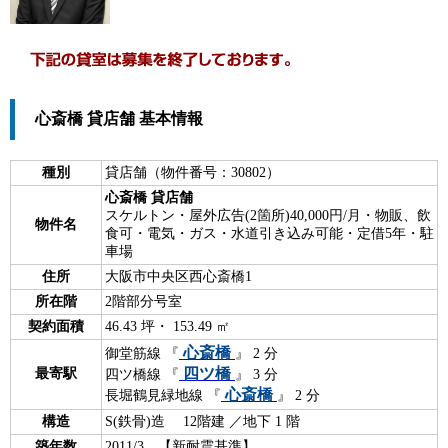
心斎橋 貸店舗 基本情報
種別
貸店舗（物件番号：30802）
心斎橋 貸店舗
スケルトン・屋外広告(2箇所)40,000円/月・物販、飲
物件名
食可・電気・ガス・水道引き込み可能・定借5年・駐
車場
住所
大阪市中央区西心斎橋1
所在階
2階部分号室
契約面積
46.43 坪・ 153.49 ㎡
心斎橋
御堂筋線 『
』 2 分
四ツ橋
最寄駅
四ツ橋線 『
』 3 分
心斎橋
長堀鶴見緑地線 『
』 2 分
構造
S(鉄骨)造 12階建 ／地下 1 階
築年数
2011/3 【新耐震基準】