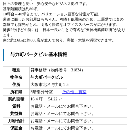
日々の管理も良い、安心安全なビジネス拠点です。
基準階面積は約80坪。
10坪台～40坪台まで、バリエーション豊富な貸室が可能。
道路に面したお部屋はもちろん、両隣も低層階のため、上層階では奥の
部屋でも採光がとれ、明るく快適なオフィススペースが広がります。
徒歩2分ほどの所には、日本一長いことで有名な“天神橋筋商店街”があり
ます。
南北約2.6㎞に約600店が並んでおり、商都・大阪を満喫できます。
与力町パークビル 基本情報
種別
貸事務所（物件番号：31834）
物件名
与力町パークビル
住所
大阪市北区与力町1-5
所在階
3階部分号室
その他、貸室
契約面積
16.4 坪・ 54.22 ㎡
賃料
お電話・メールにてお問合下さい。
共益費
お電話・メールにてお問合下さい。
月額合計
お電話・メールにてお問合下さい。
保証金
お電話・メールにてお問合下さい。