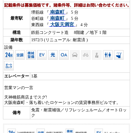
南森町
堺筋線 『
』 5 分
南森町
最寄駅
谷町線 『
』 5 分
大阪天満宮
東西線 『
』 4 分
構造
鉄筋コンクリート造 8階建 ／地下 1 階
築年数
1972/3 (リニューアル: 耐震済 )
設備
エレベーター
1基
営業マンの一言
天神橋筋商店までスグ!
大阪南森町・落ち着いたロケーションの賃貸事務所ビルです。
免震・耐震補強／リフレッシュルーム／オートロッ
備考
ク