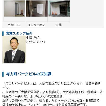
各階、EV
インターホン
玄関
営業スタッフ紹介
中阪 浩之
ナカサカ ヒロユキ
与力町パークビルの豆知識
「与力町パークビル」は、大阪市北区与力町にございます、賃貸事務所
ビル。
JR東西線の「大阪天満宮駅」より徒歩4分、大阪市営地下鉄・堺筋線・谷
町線の「南森町駅」より徒歩5分の交通至便。
近隣に公園やお寺が多く、落ち着いたロケーションに位置する8階建て。
築後30年以上になりますが、2008年には耐震改修工事が完了。