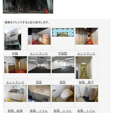
外観
エントランス
平面図
エントランス
エントランス
貸室
貸室
各階、廊下
各階、給湯
各階、トイレ
各階、トイレ
各階、トイレ