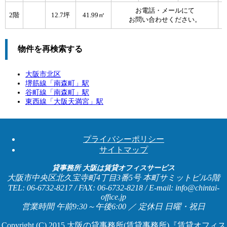
お電話・メールにて
2階
12.7坪
41.99㎡
お問い合わせください。
物件を再検索する
大阪市北区
堺筋線「
南森町
」駅
谷町線「
南森町
」駅
東西線「
大阪天満宮
」駅
プライバシーポリシー
サイトマップ
貸事務所 大阪は賃貸オフィスサービス
大阪市中央区北久宝寺町4丁目3番5号 本町サミットビル5階
TEL: 06-6732-8217 / FAX: 06-6732-8218 / E-mail: info@chintai-
office.jp
営業時間 午前9:30～午後6:00 ／ 定休日 日曜・祝日
Copyright (C) 2015
大阪の貸事務所(賃貸事務所)『賃貸オフィス