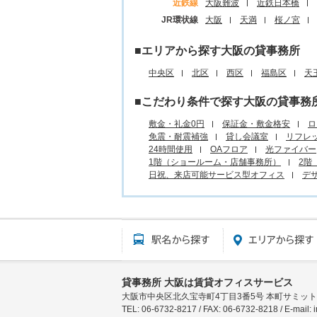
近鉄線
大阪難波
近鉄日本橋
JR環状線
大阪
天満
桜ノ宮
■エリアから探す大阪の貸事務所
中央区
北区
西区
福島区
天
■こだわり条件で探す大阪の貸事務
敷金・礼金0円
保証金・敷金格安
ロ
免震・耐震補強
貸し会議室
リフレ
24時間使用
OAフロア
光ファイバー
1階（ショールーム・店舗事務所）
2階
日祝、来店可能サービス型オフィス
デ
駅名から探す所
貸事務所 大阪は賃貸オフィスサービス
大阪市中央区北久宝寺町4丁目3番5号 本町サミット
TEL: 06-6732-8217 / FAX: 06-6732-8218 / E-mail: in