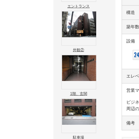
エントランス
構造
築年
設備
外観②
エレ
営業
1階、玄関
ビジ
周辺
備考
駐車場