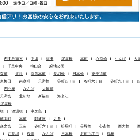
西中島南方
中津
梅田
淀屋橋
本町
心斎橋
なんば
大
千里中央
桃山台
緑地公園
森町
北浜
堺筋本町
長堀橋
日本橋
恵美須町
東梅田
南森町
天満橋
谷町四丁目
谷町六丁目
谷町九丁目
四ツ橋
なんば
大国町
天満宮
北新地
新福島
海老江
淀屋橋
橋
渡辺橋
中之島
筋本町
本町
阿波座
九条
森之宮
玉造
谷町六丁目
松屋町
長堀橋
心斎橋
西大橋
西長堀
桜川
なんば
日本橋
谷町九丁目
鶴橋