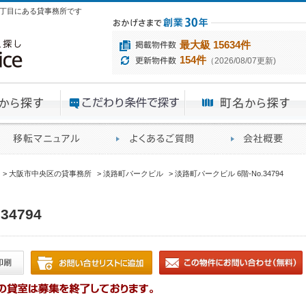
町2丁目にある貸事務所です
最大級 15634件
154件
（2026/08/07更新)
エリアから探す
目的から探す
ME
ィス仲介実績
移転マニュアル
賃貸オフィスに関す
大阪市中央区の貸事務所
淡路町パークビル
淡路町パークビル 6階-No.34794
4794