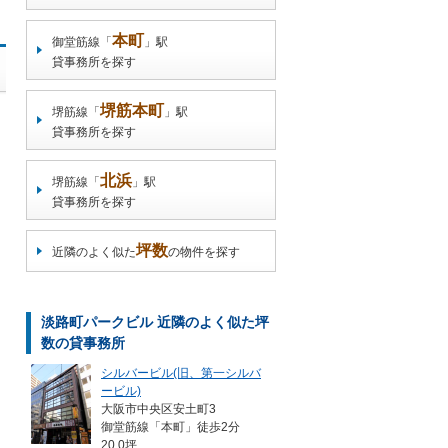
本町
御堂筋線「
」駅
貸事務所を探す
堺筋本町
堺筋線「
」駅
貸事務所を探す
北浜
堺筋線「
」駅
貸事務所を探す
坪数
近隣のよく似た
の物件を探す
淡路町パークビル 近隣のよく似た坪
数の貸事務所
シルバービル(旧、第一シルバ
ービル)
大阪市中央区安土町3
御堂筋線「本町」徒歩2分
20.0坪