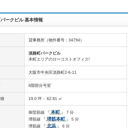
パークビル 基本情報
貸事務所（物件番号：34794）
淡路町パークビル
名
本町エリアのローコストオフィス!
大阪市中央区淡路町2-6-11
階
6階部分号室
面積
19.0 坪・ 62.81 ㎡
本町
御堂筋線 『
』 7 分
駅
堺筋本町
堺筋線 『
』 5 分
北浜
堺筋線 『
』 6 分