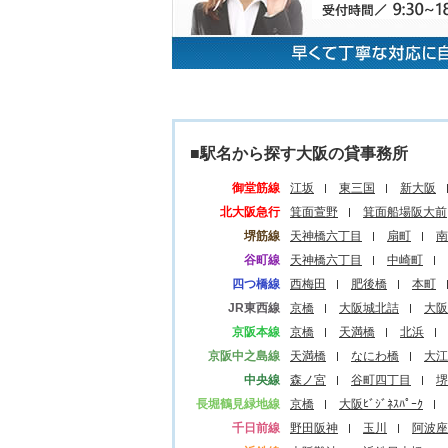
■駅名から探す大阪の貸事務所
御堂筋線
江坂
東三国
新大阪
北大阪急行
箕面萱野
箕面船場阪大前
堺筋線
天神橋六丁目
扇町
南
谷町線
天神橋六丁目
中崎町
四つ橋線
西梅田
肥後橋
本町
JR東西線
京橋
大阪城北詰
大阪
京阪本線
京橋
天満橋
北浜
京阪中之島線
天満橋
なにわ橋
大江
中央線
森ノ宮
谷町四丁目
堺
長堀鶴見緑地線
京橋
大阪ﾋﾞｼﾞﾈｽﾊﾟｰｸ
千日前線
野田阪神
玉川
阿波座