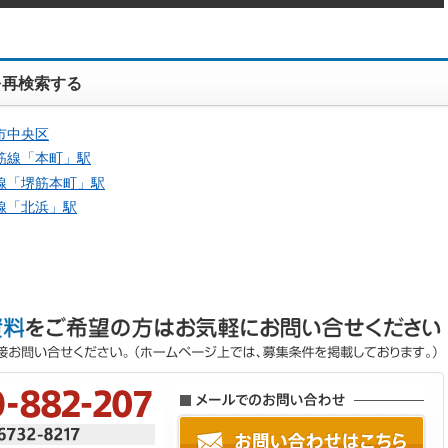
を再検索する
市中央区
筋線「
本町
」駅
線「
堺筋本町
」駅
線「
北浜
」駅