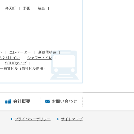
弁天町
野田
福島
い
エレベーター
新耐震構造
男女別トイレ
シャワートイレ
SOHOタイプ
一棟貸ビル（自社ビル使用）
賃貸オフィスに関するご質問
会社概要
お問い合わせ
プライバシーポリシー
サイトマップ