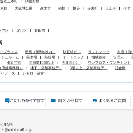
近鉄上本町
阿倍野橋
京橋
大阪城公園
森之宮
鶴橋
桃谷
寺田町
天王寺
今宮
王寺区
淀川区
吹田市
所
ープライス
新築（築5年以内）
駅直結ビル
ランドマーク
大通り沿
ッシュルーム
駐車場
駐輪場
オートロック
機械警備
管理人
個別空調
高層階10階以上
天井高2.6m
ワンフロア・ワンテナント
（店舗事務所）
地下（店舗事務所）
3階以上（店舗事務所）
貸倉庫
ザイナーズ
レトロ（築古）
エリアから探す
目的から探す
町名から探す
ビル5階
fo@chintai-office.jp