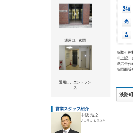
通用口、玄関
※取引態
※上記、
※広告作
※図面等
通用口、エントラン
ス
淡路
営業スタッフ紹介
中阪 浩之
ナカサカ ヒロユキ