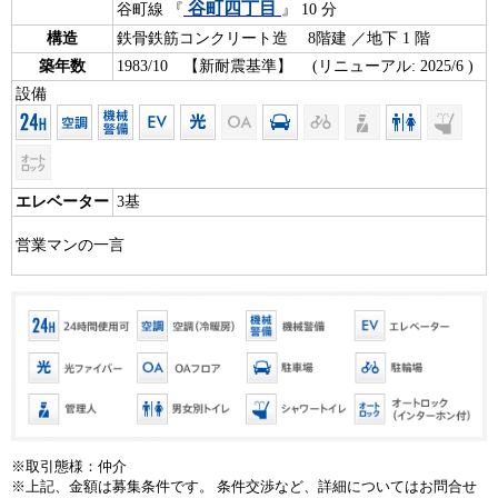
谷町四丁目
谷町線 『
』 10 分
構造
鉄骨鉄筋コンクリート造 8階建 ／地下 1 階
築年数
1983/10 【新耐震基準】 (リニューアル: 2025/6 )
設備
エレベーター
3基
営業マンの一言
※取引態様：仲介
※上記、金額は募集条件です。 条件交渉など、詳細についてはお問合せ