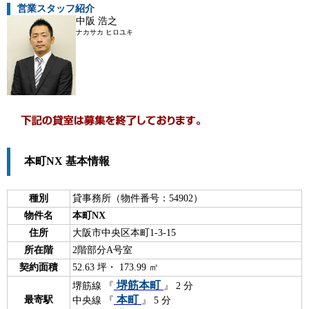
営業スタッフ紹介
中阪 浩之
ナカサカ ヒロユキ
本町NX 基本情報
種別
貸事務所（物件番号：54902）
物件名
本町NX
住所
大阪市中央区本町1-3-15
所在階
2階部分A号室
契約面積
52.63 坪・ 173.99 ㎡
堺筋本町
堺筋線 『
』 2 分
本町
最寄駅
中央線 『
』 5 分