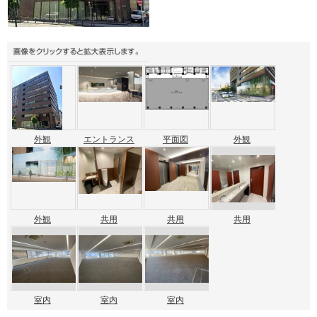
外観
エントランス
平面図
外観
外観
共用
共用
共用
室内
室内
室内