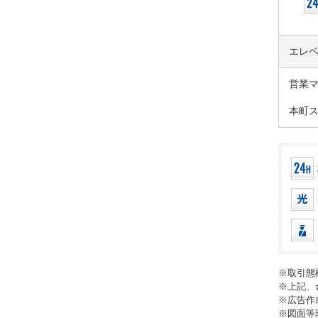
エレ
営業
本町
※取引態
※上記、
※広告作
※図面等