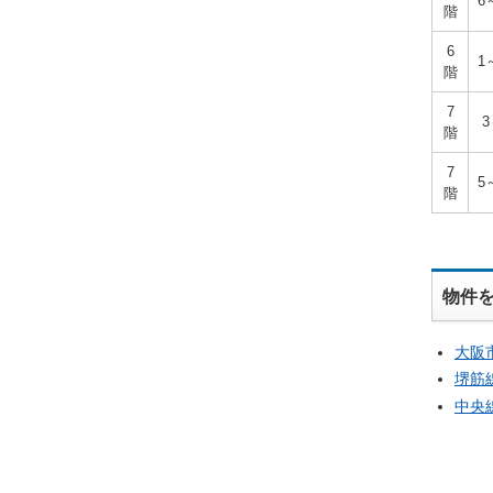
6
階
6
1
階
7
3
階
7
5
階
物件
大阪
堺筋
中央