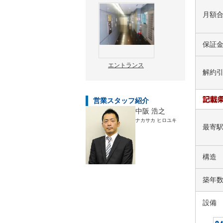
月額
保証
エントランス
解約
営業スタッフ紹介
中阪 浩之
ナカサカ ヒロユキ
最寄
構造
築年
設備