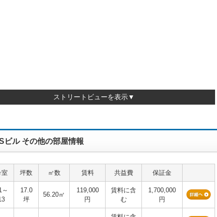
ストリートビューを表示▼
Sビル その他の部屋情報
号室
坪数
㎡数
賃料
共益費
保証金
1～
17.0
119,000
賃料に含
1,700,000
56.20㎡
13
坪
円
む
円
賃料に含