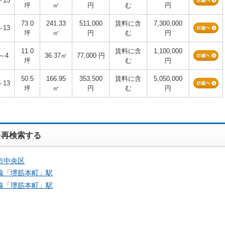
～15
坪
㎡
円
む
円
73.0
241.33
511,000
賃料に含
7,300,000
～13
坪
㎡
円
む
円
11.0
賃料に含
1,100,000
～4
36.37㎡
77,000 円
坪
む
円
50.5
166.95
353,500
賃料に含
5,050,000
～13
坪
㎡
円
む
円
を再検索する
市中央区
線「
堺筋本町
」駅
線「
堺筋本町
」駅