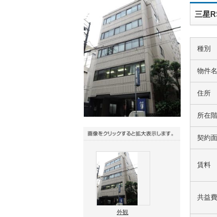
三星R
種別
物件
住所
所在
契約
賃料
共益
外観