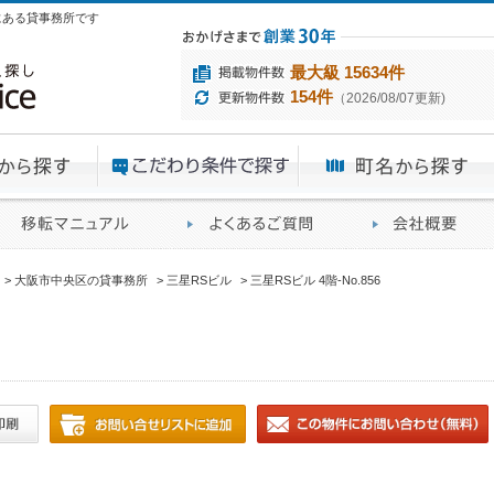
目にある貸事務所です
最大級 15634件
154件
（2026/08/07更新)
エリアから探す
目的から探す
ME
ィス仲介実績
移転マニュアル
賃貸オフィスに関す
大阪市中央区の貸事務所
三星RSビル
三星RSビル 4階-No.856