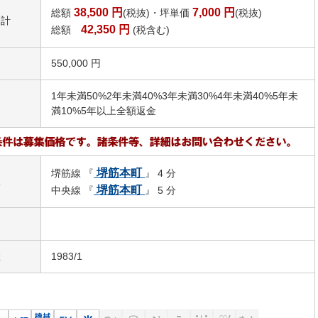
38,500
円
7,000
円
総額
(税抜)・坪単価
(税抜)
合計
42,350
円
総額
(税含む)
金
550,000 円
1年未満50%2年未満40%3年未満30%4年未満40%5年未
引
満10%5年以上全額返金
堺筋本町
堺筋線 『
』 4 分
駅
堺筋本町
中央線 『
』 5 分
数
1983/1