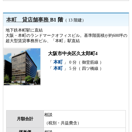
本町 貸店舗事務
B1 階
（ 13 階建）
地下鉄本町駅に直結
大阪・本町のランドマークオフィスビル。基準階面積が約600坪の
超大型賃貸事務所ビル、「本町」駅直結
大阪市中央区久太郎町4
本町
「
」 0 分（ 御堂筋線 ）
本町
「
」 5 分（ 四ツ橋線 ）
相談
月額合計
（税別・共益費含）