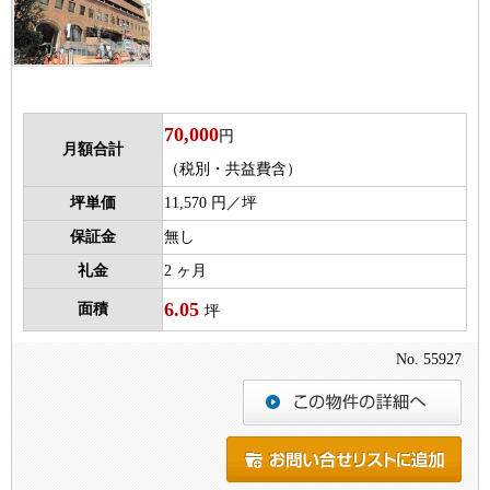
70,000
円
月額合計
（税別・共益費含）
坪単価
11,570 円／坪
保証金
無し
礼金
2 ヶ月
6.05
面積
坪
No. 55927