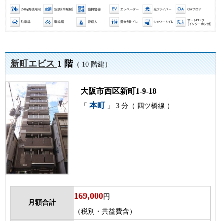
新町エビス
1 階
（ 10 階建）
大阪市西区新町1-9-18
本町
「
」 3 分（ 四ツ橋線 ）
169,000
円
月額合計
（税別・共益費含）