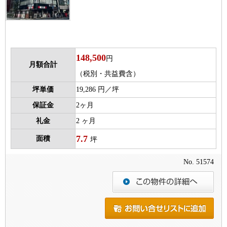
148,500
円
月額合計
（税別・共益費含）
坪単価
19,286 円／坪
保証金
2ヶ月
礼金
2 ヶ月
7.7
面積
坪
No. 51574