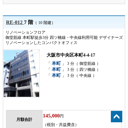
RE-012
7 階
（ 10 階建）
リノベーションフロア
御堂筋線 本町駅徒歩3分 四ツ橋線・中央線利用可能 デザイナーズ
リノベーションしたコンパクトオフィス
大阪市中央区本町4-4-17
本町
「
」 3 分（ 御堂筋線 ）
本町
「
」 3 分（ 四ツ橋線 ）
本町
「
」 3 分（ 中央線 ）
145,000
円
月額合計
（税別・共益費含）