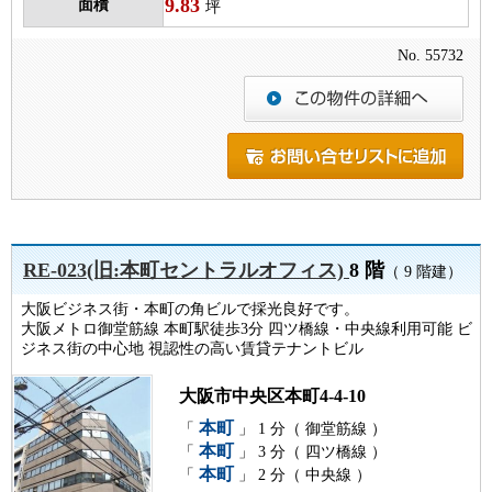
9.83
面積
坪
No. 55732
RE-023(旧:本町セントラルオフィス)
8 階
（ 9 階建）
大阪ビジネス街・本町の角ビルで採光良好です。
大阪メトロ御堂筋線 本町駅徒歩3分 四ツ橋線・中央線利用可能 ビ
ジネス街の中心地 視認性の高い賃貸テナントビル
大阪市中央区本町4-4-10
本町
「
」 1 分（ 御堂筋線 ）
本町
「
」 3 分（ 四ツ橋線 ）
本町
「
」 2 分（ 中央線 ）