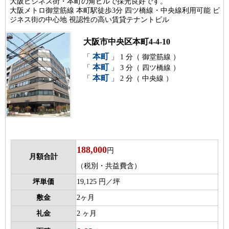
大阪ビジネス街・本町の角ビルで採光良好です。
大阪メトロ御堂筋線 本町駅徒歩3分 四ツ橋線・中央線利用可能 ビ
ジネス街の中心地 視認性の高い賃貸テナントビル
大阪市中央区本町4-4-10
本町
「
」 1 分（ 御堂筋線 ）
本町
「
」 3 分（ 四ツ橋線 ）
本町
「
」 2 分（ 中央線 ）
188,000
円
月額合計
（税別・共益費含）
坪単価
19,125 円／坪
敷金
2ヶ月
礼金
2 ヶ月