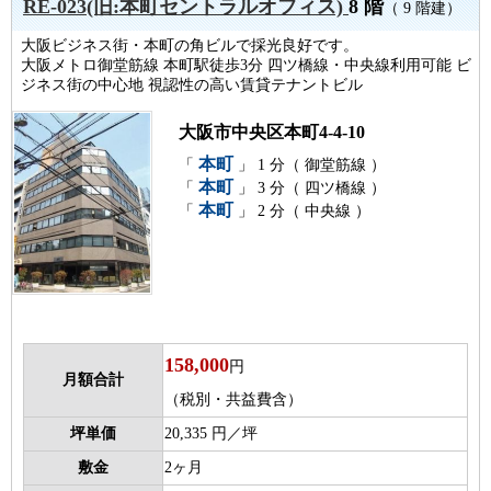
RE-023(旧:本町セントラルオフィス)
8 階
（ 9 階建）
大阪ビジネス街・本町の角ビルで採光良好です。
大阪メトロ御堂筋線 本町駅徒歩3分 四ツ橋線・中央線利用可能 ビ
ジネス街の中心地 視認性の高い賃貸テナントビル
大阪市中央区本町4-4-10
本町
「
」 1 分（ 御堂筋線 ）
本町
「
」 3 分（ 四ツ橋線 ）
本町
「
」 2 分（ 中央線 ）
158,000
円
月額合計
（税別・共益費含）
坪単価
20,335 円／坪
敷金
2ヶ月