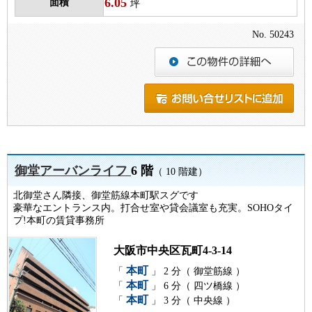
6.05
面積
坪
No. 50243
御堂アーバンライフ
6 階
（ 10 階建）
北御堂さん隣接、御堂筋線本町駅スグです
豪華なエントランス内。打合せ室や貸会議室も充実。SOHOタイ
プ!本町の賃貸事務所
大阪市中央区瓦町4-3-14
本町
「
」 2 分（ 御堂筋線 ）
本町
「
」 6 分（ 四ツ橋線 ）
本町
「
」 3 分（ 中央線 ）