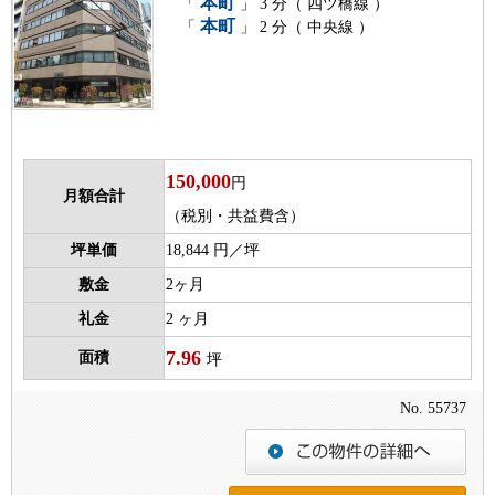
本町
「
」 3 分（ 四ツ橋線 ）
本町
「
」 2 分（ 中央線 ）
150,000
円
月額合計
（税別・共益費含）
坪単価
18,844 円／坪
敷金
2ヶ月
礼金
2 ヶ月
7.96
面積
坪
No. 55737