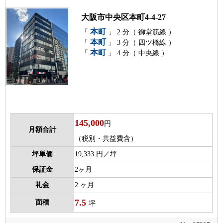
大阪市中央区本町4-4-27
本町
「
」 2 分（ 御堂筋線 ）
本町
「
」 3 分（ 四ツ橋線 ）
本町
「
」 4 分（ 中央線 ）
145,000
円
月額合計
（税別・共益費含）
坪単価
19,333 円／坪
保証金
2ヶ月
礼金
2 ヶ月
7.5
面積
坪