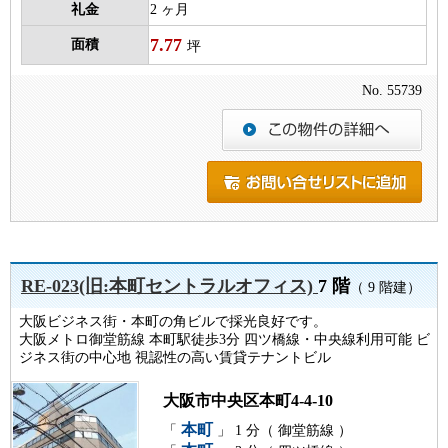
礼金
2 ヶ月
7.77
面積
坪
No. 55739
RE-023(旧:本町セントラルオフィス)
7 階
（ 9 階建）
大阪ビジネス街・本町の角ビルで採光良好です。
大阪メトロ御堂筋線 本町駅徒歩3分 四ツ橋線・中央線利用可能 ビ
ジネス街の中心地 視認性の高い賃貸テナントビル
大阪市中央区本町4-4-10
本町
「
」 1 分（ 御堂筋線 ）