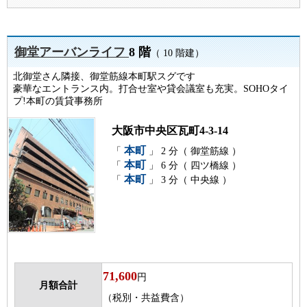
御堂アーバンライフ
8 階
（ 10 階建）
北御堂さん隣接、御堂筋線本町駅スグです
豪華なエントランス内。打合せ室や貸会議室も充実。SOHOタイ
プ!本町の賃貸事務所
大阪市中央区瓦町4-3-14
本町
「
」 2 分（ 御堂筋線 ）
本町
「
」 6 分（ 四ツ橋線 ）
本町
「
」 3 分（ 中央線 ）
71,600
円
月額合計
（税別・共益費含）