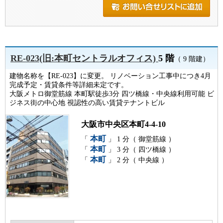
RE-023(旧:本町セントラルオフィス)
5 階
（ 9 階建）
建物名称を【RE-023】に変更。 リノベーション工事中につき4月
完成予定・賃貸条件等詳細未定です。
大阪メトロ御堂筋線 本町駅徒歩3分 四ツ橋線・中央線利用可能 ビ
ジネス街の中心地 視認性の高い賃貸テナントビル
大阪市中央区本町4-4-10
本町
「
」 1 分（ 御堂筋線 ）
本町
「
」 3 分（ 四ツ橋線 ）
本町
「
」 2 分（ 中央線 ）