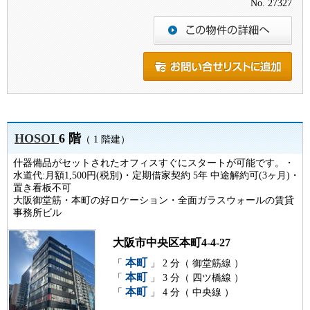
No. 27327
HOSOI
6 階
（ 1 階建）
什器備品がセットされたオフィスすぐにスタートが可能です。・
水道代:月額1,500円(税別)・定期借家契約 5年 中途解約可(3ヶ月)・
置き看板不可
大阪御堂筋・本町の好ロケーション・全面ガラスウォールの賃貸
事務所ビル
大阪市中央区本町4-4-27
本町
「
」 2 分（ 御堂筋線 ）
本町
「
」 3 分（ 四ツ橋線 ）
本町
「
」 4 分（ 中央線 ）