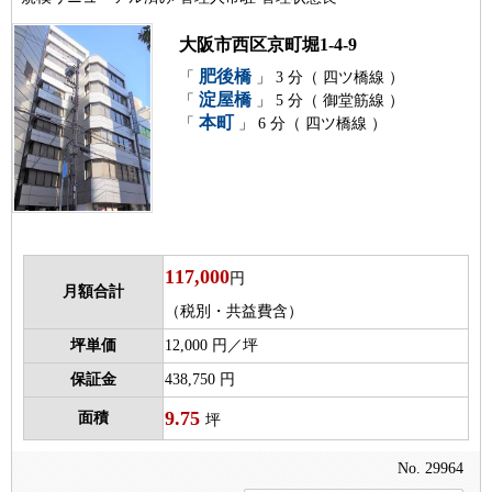
大阪市西区京町堀1-4-9
肥後橋
「
」 3 分（ 四ツ橋線 ）
淀屋橋
「
」 5 分（ 御堂筋線 ）
本町
「
」 6 分（ 四ツ橋線 ）
117,000
円
月額合計
（税別・共益費含）
坪単価
12,000 円／坪
保証金
438,750 円
9.75
面積
坪
No. 29964