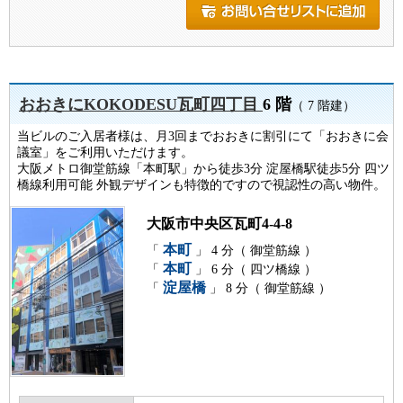
おおきにKOKODESU瓦町四丁目
6 階
（ 7 階建）
当ビルのご入居者様は、月3回までおおきに割引にて「おおきに会
議室」をご利用いただけます。
大阪メトロ御堂筋線「本町駅」から徒歩3分 淀屋橋駅徒歩5分 四ツ
橋線利用可能 外観デザインも特徴的ですので視認性の高い物件。
大阪市中央区瓦町4-4-8
本町
「
」 4 分（ 御堂筋線 ）
本町
「
」 6 分（ 四ツ橋線 ）
淀屋橋
「
」 8 分（ 御堂筋線 ）