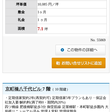
坪単価
10,085 円／坪
敷金
1ヶ月
礼金
1 ヶ月
7.1
面積
坪
No. 55069
京町橋八千代ビル
7 階
（ 10 階建）
・定期借家契約2年(再契約可) 定期借家5年プランもあり・保証会
社加入要/解約料(満了時0・期間内20%)
四ツ橋線 肥後橋駅徒歩3分 御堂筋線 淀屋橋駅・本町駅徒歩圏内 大
規模リニューアル済み 管理人常駐 管理状態良