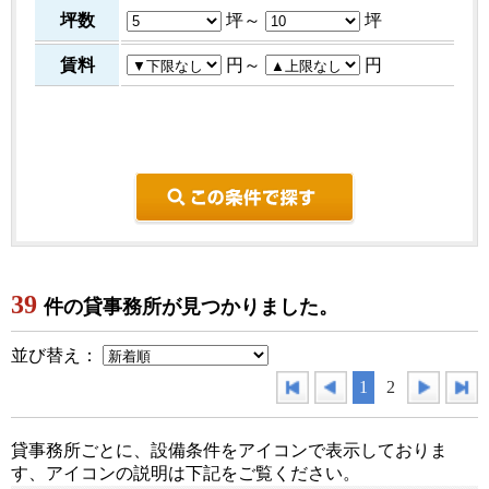
坪数
坪～
坪
賃料
円～
円
こ
39
件の貸事務所が見つかりました。
並び替え：
1
2
貸事務所ごとに、設備条件をアイコンで表示しておりま
す、アイコンの説明は下記をご覧ください。