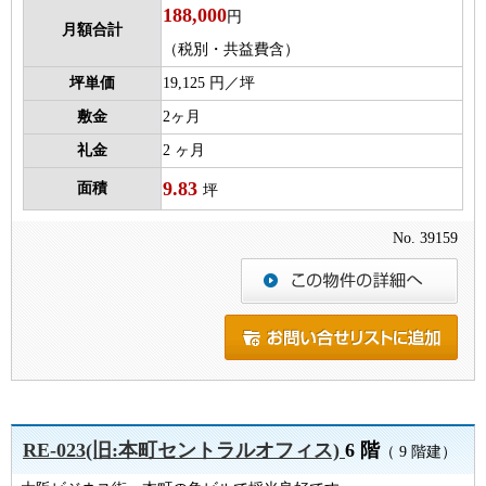
188,000
円
月額合計
（税別・共益費含）
坪単価
19,125 円／坪
敷金
2ヶ月
礼金
2 ヶ月
9.83
面積
坪
No. 39159
RE-023(旧:本町セントラルオフィス)
6 階
（ 9 階建）