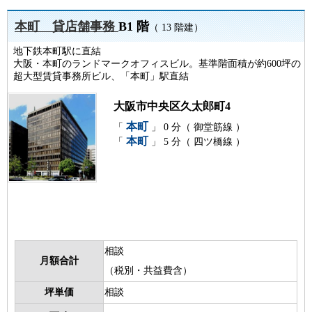
本町 貸店舗事務
B1 階
（ 13 階建）
地下鉄本町駅に直結
大阪・本町のランドマークオフィスビル。基準階面積が約600坪の
超大型賃貸事務所ビル、「本町」駅直結
大阪市中央区久太郎町4
本町
「
」 0 分（ 御堂筋線 ）
本町
「
」 5 分（ 四ツ橋線 ）
相談
月額合計
（税別・共益費含）
坪単価
相談