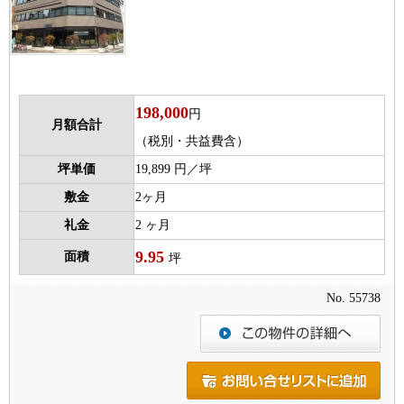
198,000
円
月額合計
（税別・共益費含）
坪単価
19,899 円／坪
敷金
2ヶ月
礼金
2 ヶ月
9.95
面積
坪
No. 55738