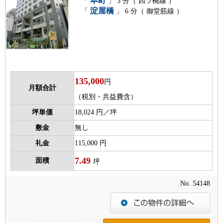
本町
「
」 3 分（ 四ツ橋線 ）
淀屋橋
「
」 6 分（ 御堂筋線 ）
135,000
円
月額合計
（税別・共益費含）
坪単価
18,024 円／坪
敷金
無し
礼金
115,000 円
7.49
面積
坪
No. 54148