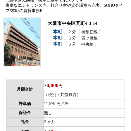
北御堂さん隣接、御堂筋線本町駅スグです
豪華なエントランス内。打合せ室や貸会議室も充実。SOHOタイ
プ!本町の賃貸事務所
大阪市中央区瓦町4-3-14
本町
「
」 2 分（ 御堂筋線 ）
本町
「
」 6 分（ 四ツ橋線 ）
本町
「
」 3 分（ 中央線 ）
70,000
円
月額合計
（税別・共益費含）
坪単価
11,570 円／坪
保証金
無し
礼金
2 ヶ月