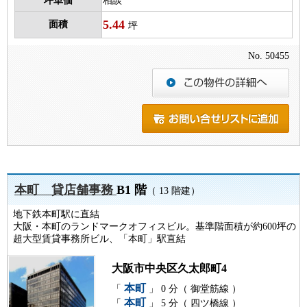
坪単価
相談
5.44
面積
坪
No. 50455
本町 貸店舗事務
B1 階
（ 13 階建）
地下鉄本町駅に直結
大阪・本町のランドマークオフィスビル。基準階面積が約600坪の
超大型賃貸事務所ビル、「本町」駅直結
大阪市中央区久太郎町4
本町
「
」 0 分（ 御堂筋線 ）
本町
「
」 5 分（ 四ツ橋線 ）