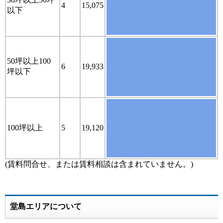
4
15,075
以下
50坪以上100
6
19,933
坪以下
100坪以上
5
19,120
(賃料問合せ、または賃料相談は含まれていません。)
堂島エリアについて