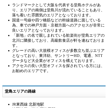
ランドマークとして大阪を代表する堂島ホテルがあ
り、エリアの南側は堂島川が流れていることもあり、
落ち着いた雰囲気のエリアとなっております。
国道一号線や四ツ橋筋などの幹線道路に面している
為、車での神戸方面・京都方面へのアクセスが非常に
良いエリアとなっております。
「新地」の名で親しまれている歓楽街が堂島エリアの
北川に隣接しており、高級飲食店が軒を連ねておりま
す。
グレードの高い大規模オフィスが多数立ち並ぶエリア
となっており、東洋紡、サントリーHD、電通、NTT
データなど大企業がオフィスを構えております。
アクセスの良い大型オフィスを探されている方には、
お勧めのエリアです。
堂島エリアの路線
JR東西線 北新地駅