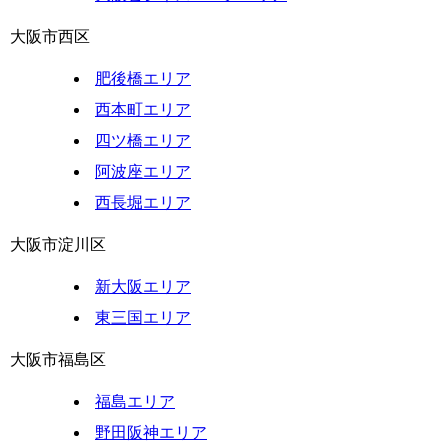
大阪市西区
肥後橋エリア
西本町エリア
四ツ橋エリア
阿波座エリア
西長堀エリア
大阪市淀川区
新大阪エリア
東三国エリア
大阪市福島区
福島エリア
野田阪神エリア