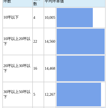
坪数
平均坪単価
数
10坪以下
4
10,005
10坪以上20坪以
22
14,560
下
20坪以上30坪以
16
14,468
下
30坪以上50坪以
5
12,267
下