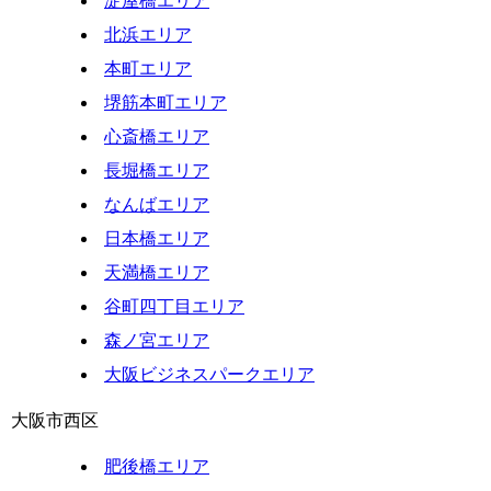
淀屋橋エリア
北浜エリア
本町エリア
堺筋本町エリア
心斎橋エリア
長堀橋エリア
なんばエリア
日本橋エリア
天満橋エリア
谷町四丁目エリア
森ノ宮エリア
大阪ビジネスパークエリア
大阪市西区
肥後橋エリア