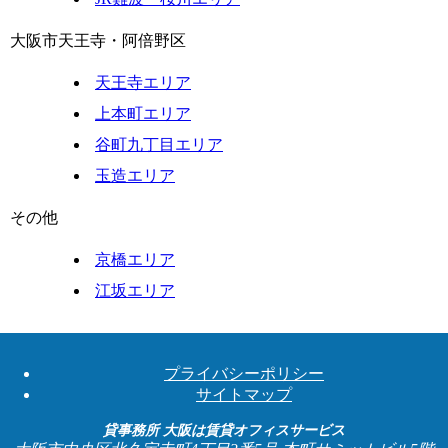
大阪市天王寺・阿倍野区
天王寺エリア
上本町エリア
谷町九丁目エリア
玉造エリア
その他
京橋エリア
江坂エリア
プライバシーポリシー
サイトマップ
貸事務所 大阪は賃貸オフィスサービス