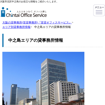
大阪市北区中之島のお役立ち情報をご紹介いたします。
大阪の貸事務所(賃貸事務所)『賃貸オフィスサービス』
>
エリア別貸事務所情報
>
中之島エリアの貸事務所情報
中之島エリアの貸事務所情報