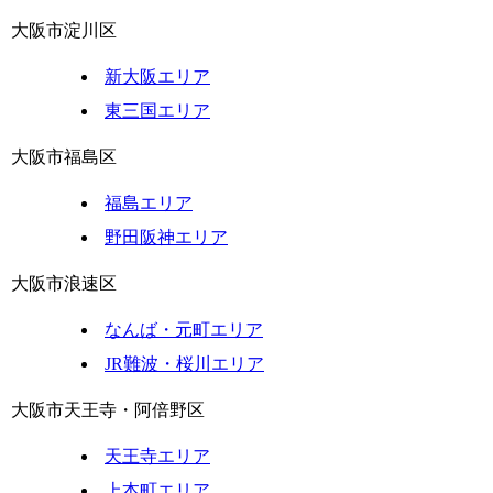
大阪市淀川区
新大阪エリア
東三国エリア
大阪市福島区
福島エリア
野田阪神エリア
大阪市浪速区
なんば・元町エリア
JR難波・桜川エリア
大阪市天王寺・阿倍野区
天王寺エリア
上本町エリア