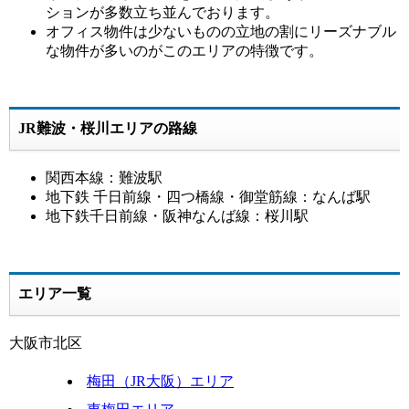
ションが多数立ち並んでおります。
オフィス物件は少ないものの立地の割にリーズナブル
な物件が多いのがこのエリアの特徴です。
JR難波・桜川エリアの路線
関西本線：難波駅
地下鉄 千日前線・四つ橋線・御堂筋線：なんば駅
地下鉄千日前線・阪神なんば線：桜川駅
エリア一覧
大阪市北区
梅田（JR大阪）エリア