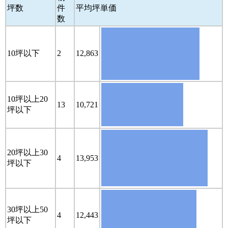
坪数
件
平均坪単価
数
10坪以下
2
12,863
10坪以上20
13
10,721
坪以下
20坪以上30
4
13,953
坪以下
30坪以上50
4
12,443
坪以下