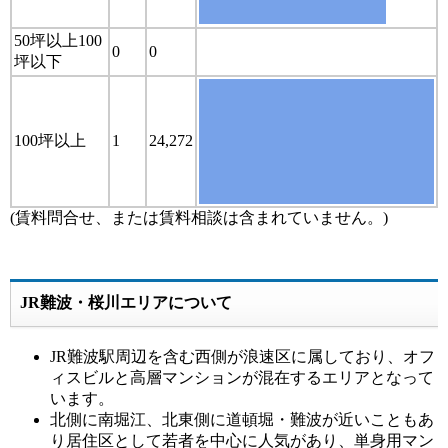
50坪以上100
0
0
坪以下
100坪以上
1
24,272
(賃料問合せ、または賃料相談は含まれていません。)
JR難波・桜川エリアについて
JR難波駅周辺を含む西側が浪速区に属しており、オフ
ィスビルと高層マンションが混在するエリアとなって
います。
北側に南堀江、北東側に道頓堀・難波が近いこともあ
り居住区として若者を中心に人気があり、単身用マン