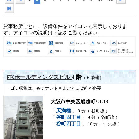
貸事務所ごとに、設備条件をアイコンで表示しておりま
す、アイコンの説明は下記をご覧ください。
FKホールディングスビル
4 階
（ 6 階建）
・ゴミ収集は、各テナントさまごとに契約が必要
大阪市中央区船越町2-1-13
天満橋
「
」 9 分（ 谷町線 ）
谷町四丁目
「
」 9 分（ 谷町線 ）
谷町四丁目
「
」 10 分（ 中央線 ）