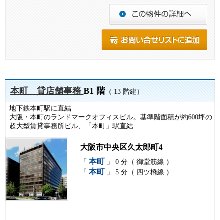
本町 貸店舗事務
B1 階
（ 13 階建）
地下鉄本町駅に直結
大阪・本町のランドマークオフィスビル。基準階面積が約600坪の
超大型賃貸事務所ビル、「本町」駅直結
大阪市中央区久太郎町4
本町
「
」 0 分（ 御堂筋線 ）
本町
「
」 5 分（ 四ツ橋線 ）