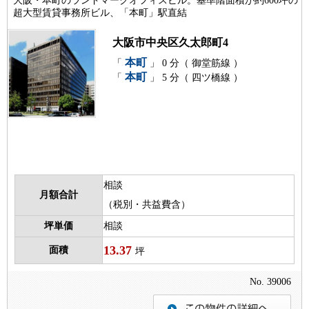
大阪・本町のランドマークオフィスビル。基準階面積が約600坪の
超大型賃貸事務所ビル、「本町」駅直結
大阪市中央区久太郎町4
本町
「
」 0 分（ 御堂筋線 ）
本町
「
」 5 分（ 四ツ橋線 ）
相談
月額合計
（税別・共益費含）
坪単価
相談
13.37
面積
坪
No. 39006