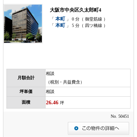
大阪市中央区久太郎町4
本町
「
」 0 分（ 御堂筋線 ）
本町
「
」 5 分（ 四ツ橋線 ）
相談
月額合計
（税別・共益費含）
坪単価
相談
26.46
面積
坪
No. 50451