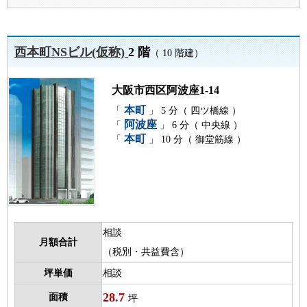
西本町NSビル(仮称)
2 階
（ 10 階建）
大阪市西区阿波座1-14
本町
「
」 5 分（ 四ツ橋線 ）
阿波座
「
」 6 分（ 中央線 ）
本町
「
」 10 分（ 御堂筋線 ）
相談
月額合計
（税別・共益費含）
坪単価
相談
28.7
面積
坪