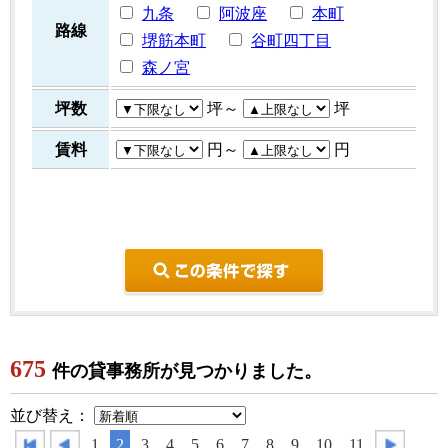
九条
阿波座
本町
路線
堺筋本町
谷町四丁目
森ノ宮
坪数
坪～
坪
賃料
円～
円
こ
675
件の貸事務所が見つかりました。
並び替え：
1
2
3
4
5
6
7
8
9
10
11