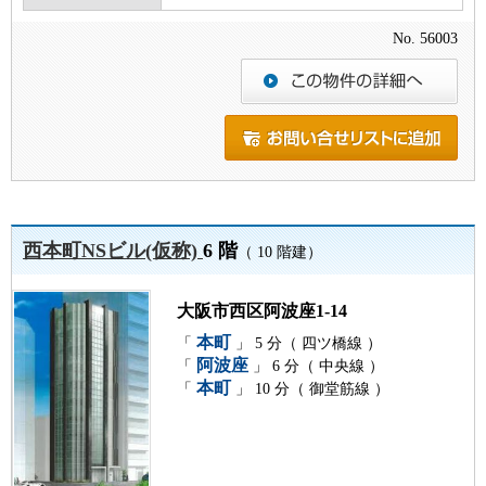
No. 56003
西本町NSビル(仮称)
6 階
（ 10 階建）
大阪市西区阿波座1-14
本町
「
」 5 分（ 四ツ橋線 ）
阿波座
「
」 6 分（ 中央線 ）
本町
「
」 10 分（ 御堂筋線 ）