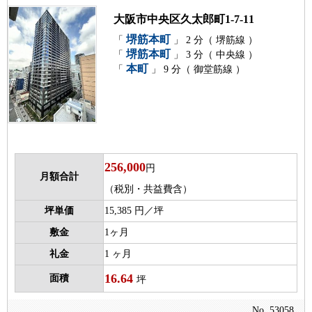
大阪市中央区久太郎町1-7-11
堺筋本町
「
」 2 分（ 堺筋線 ）
堺筋本町
「
」 3 分（ 中央線 ）
本町
「
」 9 分（ 御堂筋線 ）
256,000
円
月額合計
（税別・共益費含）
坪単価
15,385 円／坪
敷金
1ヶ月
礼金
1 ヶ月
16.64
面積
坪
No. 53058