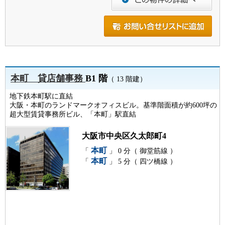
本町 貸店舗事務
B1 階
（ 13 階建）
地下鉄本町駅に直結
大阪・本町のランドマークオフィスビル。基準階面積が約600坪の
超大型賃貸事務所ビル、「本町」駅直結
大阪市中央区久太郎町4
本町
「
」 0 分（ 御堂筋線 ）
本町
「
」 5 分（ 四ツ橋線 ）