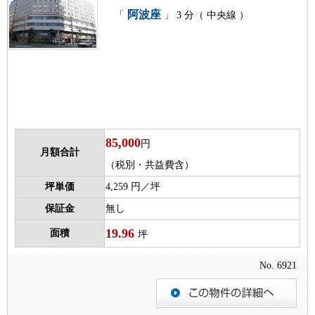
阿波座
「
」 3 分（ 中央線 ）
85,000
円
月額合計
（税別・共益費含）
坪単価
4,259 円／坪
保証金
無し
19.96
面積
坪
No. 6921