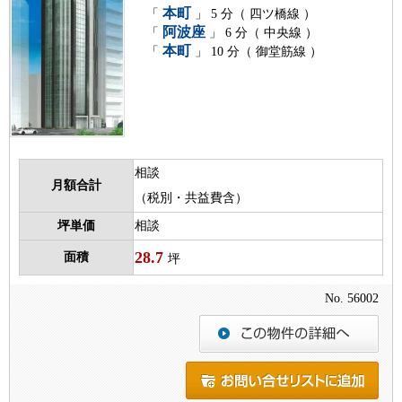
本町
「
」 5 分（ 四ツ橋線 ）
阿波座
「
」 6 分（ 中央線 ）
本町
「
」 10 分（ 御堂筋線 ）
相談
月額合計
（税別・共益費含）
坪単価
相談
28.7
面積
坪
No. 56002