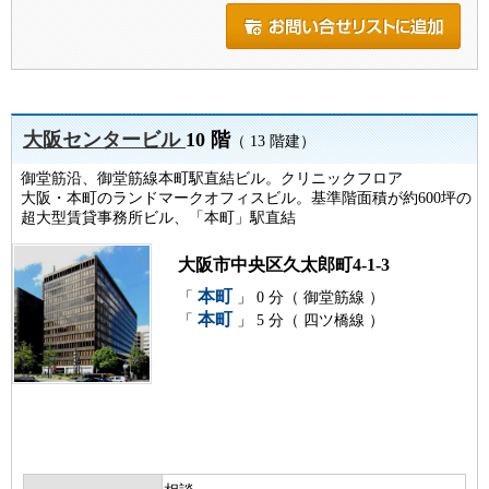
大阪センタービル
10 階
（ 13 階建）
御堂筋沿、御堂筋線本町駅直結ビル。クリニックフロア
大阪・本町のランドマークオフィスビル。基準階面積が約600坪の
超大型賃貸事務所ビル、「本町」駅直結
大阪市中央区久太郎町4-1-3
本町
「
」 0 分（ 御堂筋線 ）
本町
「
」 5 分（ 四ツ橋線 ）