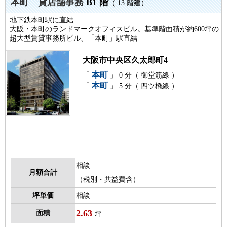
本町 貸店舗事務
B1 階
（ 13 階建）
地下鉄本町駅に直結
大阪・本町のランドマークオフィスビル。基準階面積が約600坪の
超大型賃貸事務所ビル、「本町」駅直結
大阪市中央区久太郎町4
本町
「
」 0 分（ 御堂筋線 ）
本町
「
」 5 分（ 四ツ橋線 ）
相談
月額合計
（税別・共益費含）
坪単価
相談
2.63
面積
坪