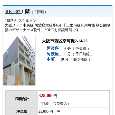
RE-007
1 階
（ 5 階建）
1階路面 スケルトン
大阪メトロ中央線 阿波座駅徒歩6分 千二里前線利用可能 靱公園隣
接のデザイナーズ物件、SOHOも相談可能です。
大阪市西区京町堀2-14-26
阿波座
「
」 6 分（ 中央線 ）
阿波座
「
」 6 分（ 千日前線 ）
本町
「
」 10 分（ 四ツ橋線 ）
325,000
円
月額合計
（税別・共益費含）
坪単価
25,000 円／坪