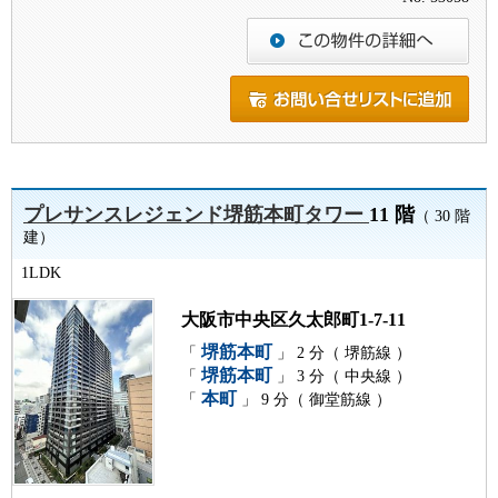
プレサンスレジェンド堺筋本町タワー
11 階
（ 30 階
建）
1LDK
大阪市中央区久太郎町1-7-11
堺筋本町
「
」 2 分（ 堺筋線 ）
堺筋本町
「
」 3 分（ 中央線 ）
本町
「
」 9 分（ 御堂筋線 ）