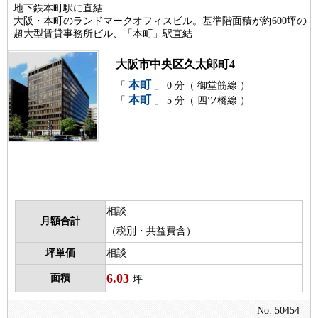
地下鉄本町駅に直結
大阪・本町のランドマークオフィスビル。基準階面積が約600坪の
超大型賃貸事務所ビル、「本町」駅直結
大阪市中央区久太郎町4
本町
「
」 0 分（ 御堂筋線 ）
本町
「
」 5 分（ 四ツ橋線 ）
相談
月額合計
（税別・共益費含）
坪単価
相談
6.03
面積
坪
No. 50454