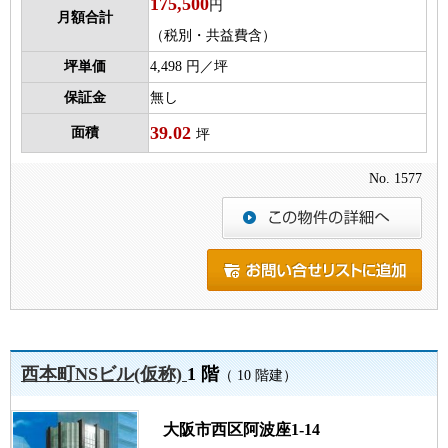
175,500
円
月額合計
（税別・共益費含）
坪単価
4,498 円／坪
保証金
無し
39.02
面積
坪
No. 1577
西本町NSビル(仮称)
1 階
（ 10 階建）
大阪市西区阿波座1-14