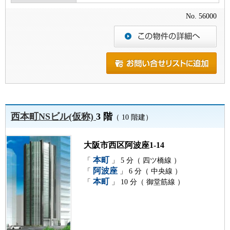
No. 56000
西本町NSビル(仮称)
3 階
（ 10 階建）
大阪市西区阿波座1-14
本町
「
」 5 分（ 四ツ橋線 ）
阿波座
「
」 6 分（ 中央線 ）
本町
「
」 10 分（ 御堂筋線 ）