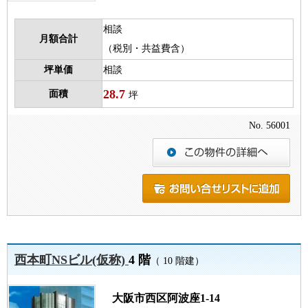
相談
月額合計
（税別・共益費含）
坪単価
相談
28.7
面積
坪
No. 56001
西本町NSビル(仮称)
4 階
（ 10 階建）
大阪市西区阿波座1-14