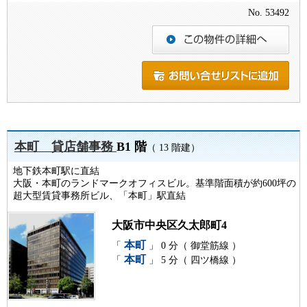
No. 53492
本町 貸店舗事務
B1 階
（ 13 階建）
地下鉄本町駅に直結
大阪・本町のランドマークオフィスビル。基準階面積が約600坪の
超大型賃貸事務所ビル、「本町」駅直結
大阪市中央区久太郎町4
本町
「
」 0 分（ 御堂筋線 ）
本町
「
」 5 分（ 四ツ橋線 ）