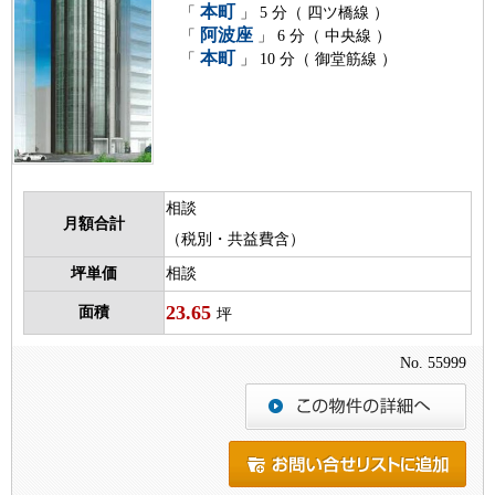
本町
「
」 5 分（ 四ツ橋線 ）
阿波座
「
」 6 分（ 中央線 ）
本町
「
」 10 分（ 御堂筋線 ）
相談
月額合計
（税別・共益費含）
坪単価
相談
23.65
面積
坪
No. 55999