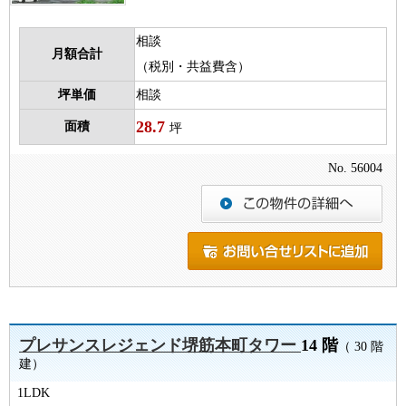
相談
月額合計
（税別・共益費含）
坪単価
相談
28.7
面積
坪
No. 56004
プレサンスレジェンド堺筋本町タワー
14 階
（ 30 階
建）
1LDK