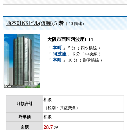
西本町NSビル(仮称)
5 階
（ 10 階建）
大阪市西区阿波座1-14
本町
「
」 5 分（ 四ツ橋線 ）
阿波座
「
」 6 分（ 中央線 ）
本町
「
」 10 分（ 御堂筋線 ）
相談
月額合計
（税別・共益費含）
坪単価
相談
28.7
面積
坪