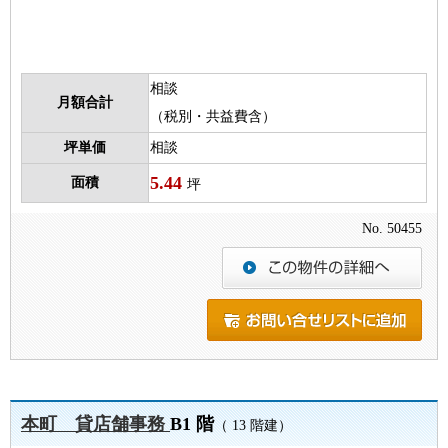
相談
月額合計
（税別・共益費含）
坪単価
相談
5.44
面積
坪
No. 50455
本町 貸店舗事務
B1 階
（ 13 階建）