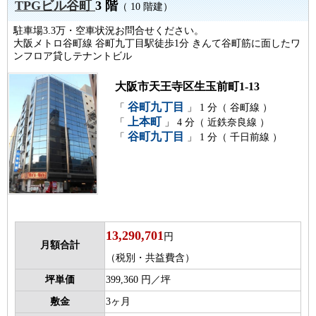
TPGビル谷町
3 階
（ 10 階建）
駐車場3.3万・空車状況お問合せください。
大阪メトロ谷町線 谷町九丁目駅徒歩1分 きんて谷町筋に面したワ
ンフロア貸しテナントビル
大阪市天王寺区生玉前町1-13
谷町九丁目
「
」 1 分（ 谷町線 ）
上本町
「
」 4 分（ 近鉄奈良線 ）
谷町九丁目
「
」 1 分（ 千日前線 ）
13,290,701
円
月額合計
（税別・共益費含）
坪単価
399,360 円／坪
敷金
3ヶ月