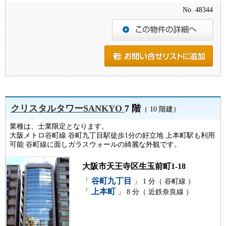
No. 48344
クリスタルタワーSANKYO
7 階
（ 10 階建）
業種は、士業限定となります。
大阪メトロ谷町線 谷町九丁目駅徒歩1分の好立地 上本町駅も利用
可能 谷町線に面しガラスウォールの綺麗な外観です。
大阪市天王寺区生玉前町1-18
谷町九丁目
「
」 1 分（ 谷町線 ）
上本町
「
」 8 分（ 近鉄奈良線 ）