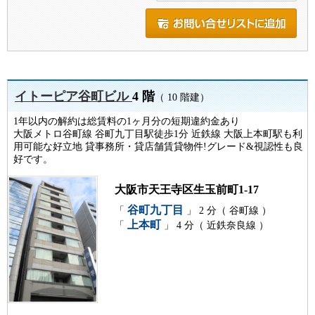
イトーピア谷町ビル
4 階
（ 10 階建）
1年以内の解約は総賃料の1ヶ月分の短期違約金あり
大阪メトロ谷町線 谷町九丁目駅徒歩1分 近鉄線 大阪上本町駅も利
用可能な好立地 貸事務所・貸店舗賃貸物件!グレード&視認性も良
好です。
大阪市天王寺区生玉前町1-17
谷町九丁目
「
」 2 分（ 谷町線 ）
上本町
「
」 4 分（ 近鉄奈良線 ）