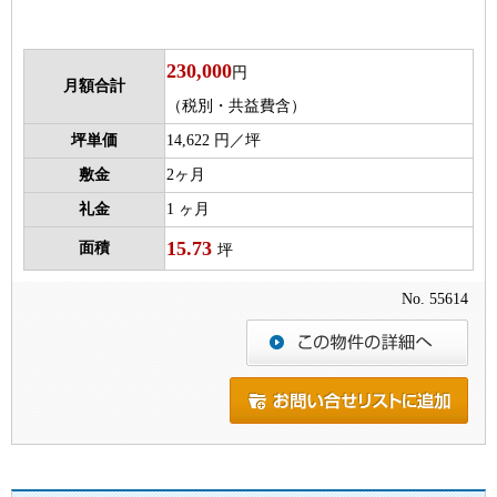
230,000
円
月額合計
（税別・共益費含）
坪単価
14,622 円／坪
敷金
2ヶ月
礼金
1 ヶ月
15.73
面積
坪
No. 55614