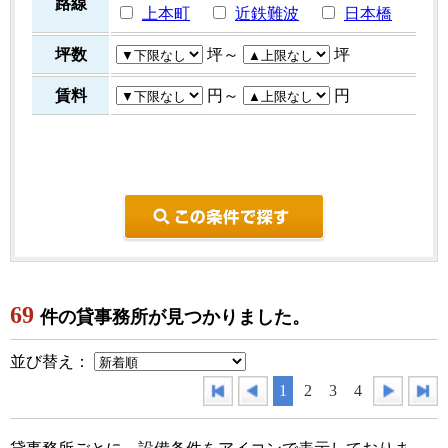
路線
上本町
近鉄難波
日本橋
坪数
坪～
坪
賃料
円～
円
こ
69
件の貸事務所が見つかりました。
並び替え：
1
2
3
4