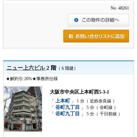
No. 48261
ニュー上六ビル
2 階
（ 6 階建）
★解約引:20%★事務所仕様
大阪市中央区上本町西5-3-1
上本町
「
」 1 分（ 近鉄奈良線 ）
谷町九丁目
「
」 5 分（ 谷町線 ）
谷町九丁目
「
」 5 分（ 千日前線 ）