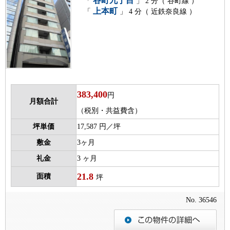
谷町九丁目
「
」 2 分（ 谷町線 ）
上本町
「
」 4 分（ 近鉄奈良線 ）
383,400
円
月額合計
（税別・共益費含）
坪単価
17,587 円／坪
敷金
3ヶ月
礼金
3 ヶ月
21.8
面積
坪
No. 36546