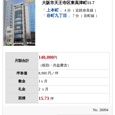
大阪市天王寺区東高津町11-7
上本町
「
」 4 分（ 近鉄奈良線 ）
谷町九丁目
「
」 7 分（ 谷町線 ）
140,000
円
月額合計
（税別・共益費含）
坪単価
8,900 円／坪
敷金
1ヶ月
礼金
2 ヶ月
15.73
面積
坪
No. 26094