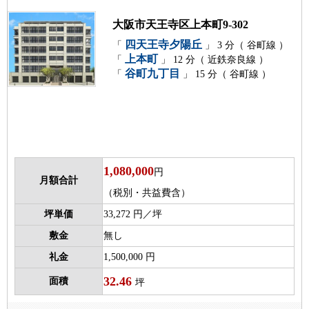
大阪市天王寺区上本町9-302
四天王寺夕陽丘
「
」 3 分（ 谷町線 ）
上本町
「
」 12 分（ 近鉄奈良線 ）
谷町九丁目
「
」 15 分（ 谷町線 ）
1,080,000
円
月額合計
（税別・共益費含）
坪単価
33,272 円／坪
敷金
無し
礼金
1,500,000 円
32.46
面積
坪