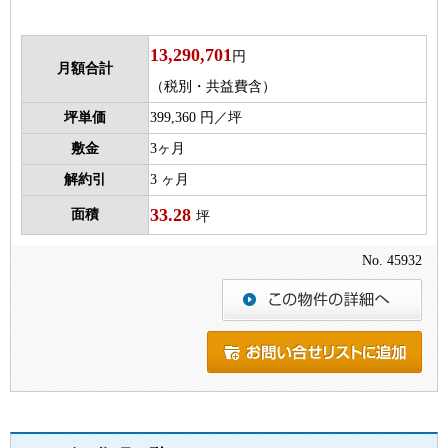
13,290,701
円
月額合計
（税別・共益費含）
坪単価
399,360 円／坪
敷金
3ヶ月
解約引
3 ヶ月
33.28
面積
坪
No. 45932