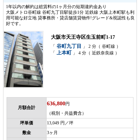
1年以内の解約は総賃料の1ヶ月分の短期違約金あり
大阪メトロ谷町線 谷町九丁目駅徒歩1分 近鉄線 大阪上本町駅も利
用可能な好立地 貸事務所・貸店舗賃貸物件!グレード&視認性も良
好です。
大阪市天王寺区生玉前町1-17
谷町九丁目
「
」 2 分（ 谷町線 ）
上本町
「
」 4 分（ 近鉄奈良線 ）
636,800
円
月額合計
（税別・共益費含）
坪単価
13,049 円／坪
敷金
3ヶ月