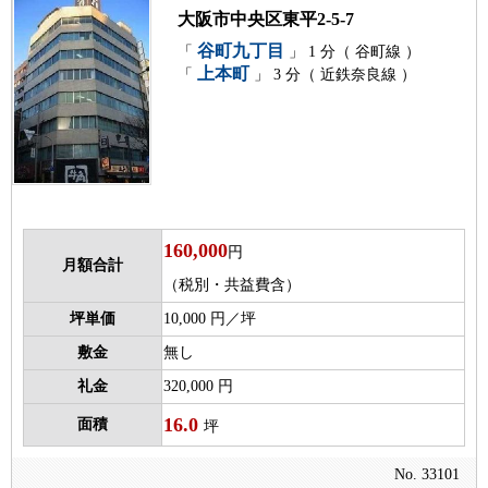
大阪市中央区東平2-5-7
谷町九丁目
「
」 1 分（ 谷町線 ）
上本町
「
」 3 分（ 近鉄奈良線 ）
160,000
円
月額合計
（税別・共益費含）
坪単価
10,000 円／坪
敷金
無し
礼金
320,000 円
16.0
面積
坪
No. 33101