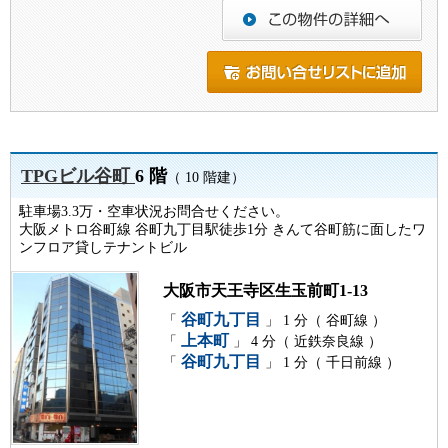
TPGビル谷町
6 階
（ 10 階建）
駐車場3.3万・空車状況お問合せください。
大阪メトロ谷町線 谷町九丁目駅徒歩1分 きんて谷町筋に面したワ
ンフロア貸しテナントビル
大阪市天王寺区生玉前町1-13
谷町九丁目
「
」 1 分（ 谷町線 ）
上本町
「
」 4 分（ 近鉄奈良線 ）
谷町九丁目
「
」 1 分（ 千日前線 ）