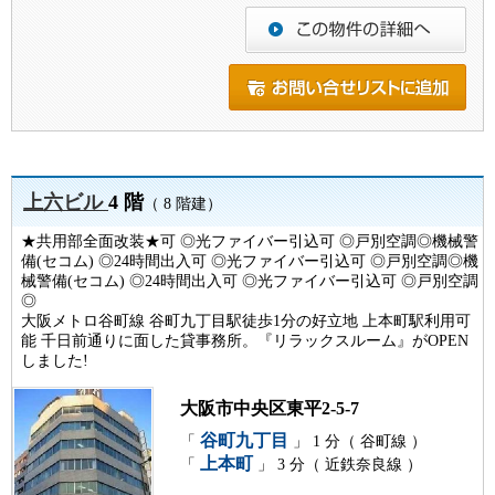
上六ビル
4 階
（ 8 階建）
★共用部全面改装★可 ◎光ファイバー引込可 ◎戸別空調◎機械警
備(セコム) ◎24時間出入可 ◎光ファイバー引込可 ◎戸別空調◎機
械警備(セコム) ◎24時間出入可 ◎光ファイバー引込可 ◎戸別空調
◎
大阪メトロ谷町線 谷町九丁目駅徒歩1分の好立地 上本町駅利用可
能 千日前通りに面した貸事務所。『リラックスルーム』がOPEN
しました!
大阪市中央区東平2-5-7
谷町九丁目
「
」 1 分（ 谷町線 ）
上本町
「
」 3 分（ 近鉄奈良線 ）