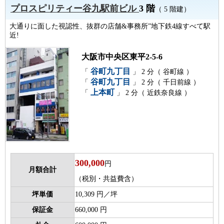
プロスピリティー谷九駅前ビル
3 階
（ 5 階建）
大通りに面した視認性、抜群の店舗&事務所”地下鉄4線すべて駅
近!
大阪市中央区東平2-5-6
谷町九丁目
「
」 2 分（ 谷町線 ）
谷町九丁目
「
」 2 分（ 千日前線 ）
上本町
「
」 2 分（ 近鉄奈良線 ）
300,000
円
月額合計
（税別・共益費含）
坪単価
10,309 円／坪
保証金
660,000 円