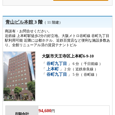
青山ビル本館
3 階
（ 11 階建）
商談有・お問合せください。
近鉄線 上本町駅徒歩2分の好立地。大阪メトロ谷町線 谷町九丁目
駅利用可能 近隣には都ホテル、近鉄百貨店など便利な施設多数あ
り。全館リニューアル済の賃貸テナントビル
大阪市天王寺区上本町6-9-10
谷町九丁目
「
」 6 分（ 千日前線 ）
上本町
「
」 2 分（ 近鉄奈良線 ）
谷町九丁目
「
」 5 分（ 谷町線 ）
94,600
円
月額合計