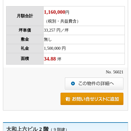
1,160,000
円
月額合計
（税別・共益費含）
坪単価
33,257 円／坪
敷金
無し
礼金
1,500,000 円
34.88
面積
坪
No. 56021
大和上六ビル
2 階
（ 9 階建）