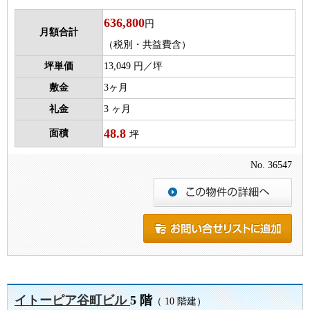
636,800
円
月額合計
（税別・共益費含）
坪単価
13,049 円／坪
敷金
3ヶ月
礼金
3 ヶ月
48.8
面積
坪
No. 36547
イトーピア谷町ビル
5 階
（ 10 階建）