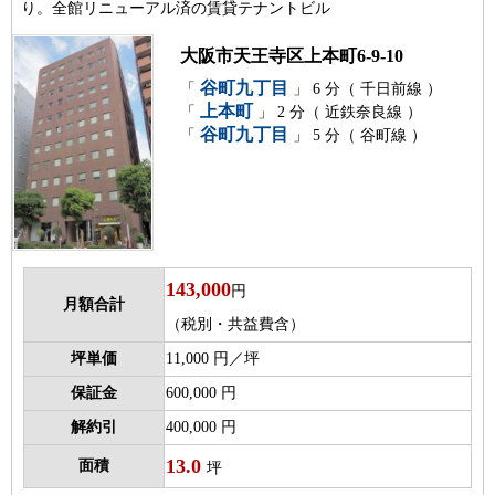
り。全館リニューアル済の賃貸テナントビル
大阪市天王寺区上本町6-9-10
谷町九丁目
「
」 6 分（ 千日前線 ）
上本町
「
」 2 分（ 近鉄奈良線 ）
谷町九丁目
「
」 5 分（ 谷町線 ）
143,000
円
月額合計
（税別・共益費含）
坪単価
11,000 円／坪
保証金
600,000 円
解約引
400,000 円
13.0
面積
坪