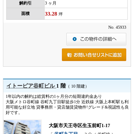
解約引
3 ヶ月
33.28
面積
坪
No. 45933
イトーピア谷町ビル
1 階
（ 10 階建）
1年以内の解約は総賃料の1ヶ月分の短期違約金あり
大阪メトロ谷町線 谷町九丁目駅徒歩1分 近鉄線 大阪上本町駅も利
用可能な好立地 貸事務所・貸店舗賃貸物件!グレード&視認性も良
好です。
大阪市天王寺区生玉前町1-17