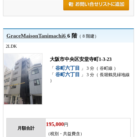
GraceMaisonTanimachi6
6 階
（ 8 階建）
2LDK
大阪市中央区安堂寺町1-3-23
谷町六丁目
「
」 3 分（ 谷町線 ）
谷町六丁目
「
」 3 分（ 長堀鶴見緑地線
）
195,000
円
月額合計
（税別・共益費含）