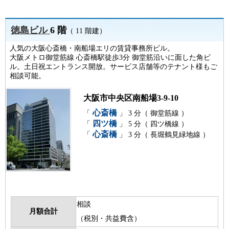
徳島ビル
6 階
（ 11 階建）
人気の大阪心斎橋・南船場エリの賃貸事務所ビル。
大阪メトロ御堂筋線 心斎橋駅徒歩3分 御堂筋沿いに面した角ビ
ル。土日祝エントランス開放。サービス店舗等のテナント様もご
相談可能。
大阪市中央区南船場3-9-10
心斎橋
「
」 3 分（ 御堂筋線 ）
四ツ橋
「
」 5 分（ 四ツ橋線 ）
心斎橋
「
」 3 分（ 長堀鶴見緑地線 ）
相談
月額合計
（税別・共益費含）