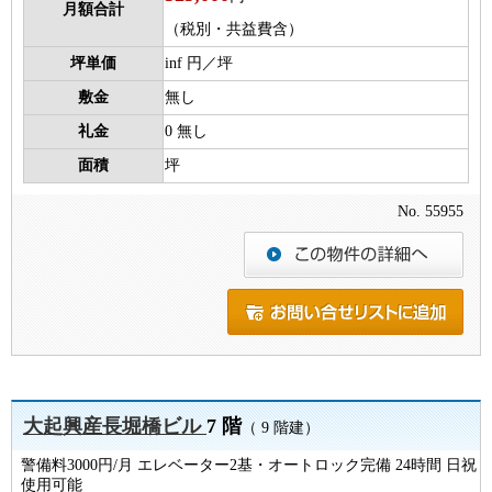
月額合計
（税別・共益費含）
坪単価
inf 円／坪
敷金
無し
礼金
0 無し
面積
坪
No. 55955
大起興産長堀橋ビル
7 階
（ 9 階建）
警備料3000円/月 エレベーター2基・オートロック完備 24時間 日祝
使用可能