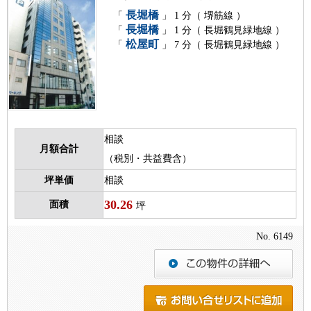
長堀橋
「
」 1 分（ 堺筋線 ）
長堀橋
「
」 1 分（ 長堀鶴見緑地線 ）
松屋町
「
」 7 分（ 長堀鶴見緑地線 ）
相談
月額合計
（税別・共益費含）
坪単価
相談
30.26
面積
坪
No. 6149