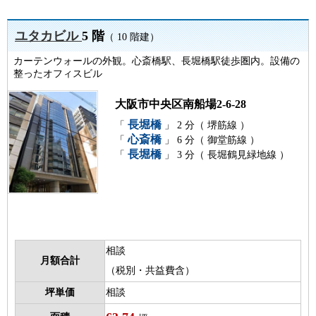
ユタカビル
5 階
（ 10 階建）
カーテンウォールの外観。心斎橋駅、長堀橋駅徒歩圏内。設備の
整ったオフィスビル
大阪市中央区南船場2-6-28
長堀橋
「
」 2 分（ 堺筋線 ）
心斎橋
「
」 6 分（ 御堂筋線 ）
長堀橋
「
」 3 分（ 長堀鶴見緑地線 ）
相談
月額合計
（税別・共益費含）
坪単価
相談