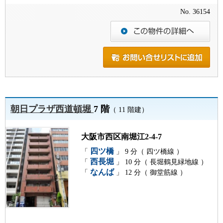
No. 36154
朝日プラザ西道頓堀
7 階
（ 11 階建）
大阪市西区南堀江2-4-7
四ツ橋
「
」 9 分（ 四ツ橋線 ）
西長堀
「
」 10 分（ 長堀鶴見緑地線 ）
なんば
「
」 12 分（ 御堂筋線 ）