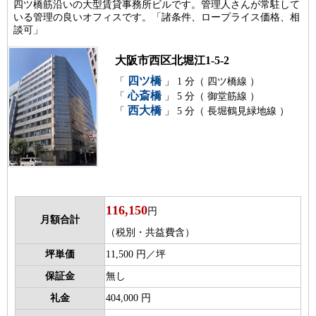
四ツ橋筋沿いの大型賃貸事務所ビルです。管理人さんが常駐して
いる管理の良いオフィスです。「諸条件、ロープライス価格、相
談可」
大阪市西区北堀江1-5-2
四ツ橋
「
」 1 分（ 四ツ橋線 ）
心斎橋
「
」 5 分（ 御堂筋線 ）
西大橋
「
」 5 分（ 長堀鶴見緑地線 ）
116,150
円
月額合計
（税別・共益費含）
坪単価
11,500 円／坪
保証金
無し
礼金
404,000 円