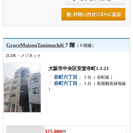
GraceMaisonTanimachi6
7 階
（ 8 階建）
2LDK・メゾネット
大阪市中央区安堂寺町1-3-23
谷町六丁目
「
」 3 分（ 谷町線 ）
谷町六丁目
「
」 3 分（ 長堀鶴見緑地線
）
325,000
円