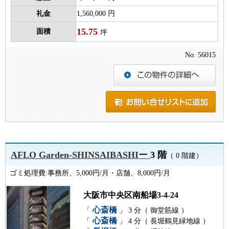
礼金
1,560,000 円
15.75
面積
坪
No. 56015
AFLO Garden-SHINSAIBASHIー
3 階
（ 0 階建）
ゴミ処理費:事務所、5,000円/月・店舗、8,000円/月
大阪市中央区南船場3-4-24
心斎橋
「
」 3 分（ 御堂筋線 ）
心斎橋
「
」 4 分（ 長堀鶴見緑地線 ）