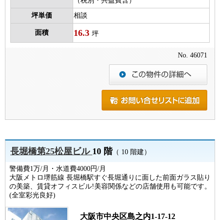
（税別・共益費含）
坪単価
相談
16.3
面積
坪
No. 46071
長堀橋第25松屋ビル
10 階
（ 10 階建）
警備費1万/月・水道費4000円/月
大阪メトロ堺筋線 長堀橋駅すぐ長堀通りに面した前面ガラス貼り
の美築、賃貸オフィスビル!美容関係などの店舗使用も可能です。
(全室彩光良好)
大阪市中央区島之内1-17-12