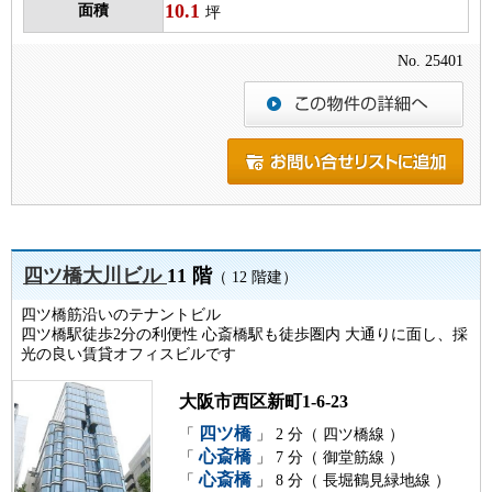
10.1
面積
坪
No. 25401
四ツ橋大川ビル
11 階
（ 12 階建）
四ツ橋筋沿いのテナントビル
四ツ橋駅徒歩2分の利便性 心斎橋駅も徒歩圏内 大通りに面し、採
光の良い賃貸オフィスビルです
大阪市西区新町1-6-23
四ツ橋
「
」 2 分（ 四ツ橋線 ）
心斎橋
「
」 7 分（ 御堂筋線 ）
心斎橋
「
」 8 分（ 長堀鶴見緑地線 ）