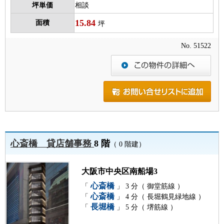
坪単価
相談
15.84
面積
坪
No. 51522
心斎橋 貸店舗事務
8 階
（ 0 階建）
大阪市中央区南船場3
心斎橋
「
」 3 分（ 御堂筋線 ）
心斎橋
「
」 4 分（ 長堀鶴見緑地線 ）
長堀橋
「
」 5 分（ 堺筋線 ）