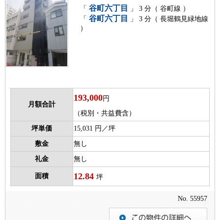
谷町六丁目
「
」 3 分（ 谷町線 ）
谷町六丁目
「
」 3 分（ 長堀鶴見緑地線
）
193,000
円
月額合計
（税別・共益費含）
坪単価
15,031 円／坪
敷金
無し
礼金
無し
12.84
面積
坪
No. 55957