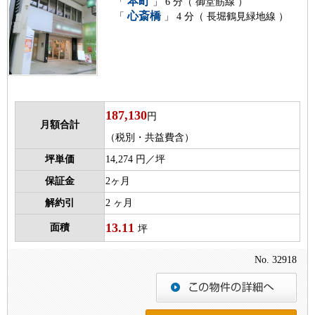
本町
「
」 6 分（ 御堂筋線 ）
心斎橋
「
」 4 分（ 長堀鶴見緑地線 ）
187,130
円
月額合計
（税別・共益費含）
坪単価
14,274 円／坪
保証金
2ヶ月
解約引
2 ヶ月
13.11
面積
坪
No. 32918