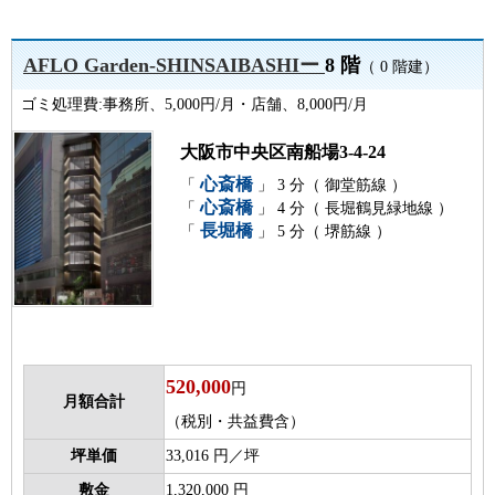
AFLO Garden-SHINSAIBASHIー
8 階
（ 0 階建）
ゴミ処理費:事務所、5,000円/月・店舗、8,000円/月
大阪市中央区南船場3-4-24
心斎橋
「
」 3 分（ 御堂筋線 ）
心斎橋
「
」 4 分（ 長堀鶴見緑地線 ）
長堀橋
「
」 5 分（ 堺筋線 ）
520,000
円
月額合計
（税別・共益費含）
坪単価
33,016 円／坪
敷金
1,320,000 円