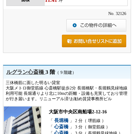
坪
No. 32126
ルグラン心斎橋
3 階
（ 9 階建）
三休橋筋に面した明るい貸室
大阪メトロ御堂筋線 心斎橋駅徒歩2分 長堀橋駅・長堀鶴見緑地線
利用可能 長堀通りより北に10mの距離・設備も充実しており管理
が行き届います。リニューアル済!お勧め賃貸事務所ビル
大阪市中央区南船場2-12-16
長堀橋
「
」 2 分（ 堺筋線 ）
心斎橋
「
」 3 分（ 御堂筋線 ）
心斎橋
「
」 3 分（ 長堀鶴見緑地線 ）