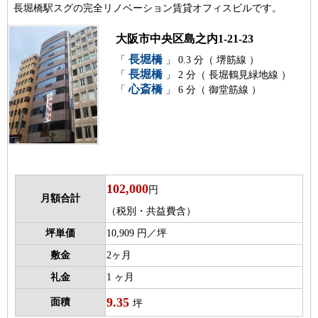
長堀橋駅スグの完全リノベーション賃貸オフィスビルです。
大阪市中央区島之内1-21-23
長堀橋
「
」 0.3 分（ 堺筋線 ）
長堀橋
「
」 2 分（ 長堀鶴見緑地線 ）
心斎橋
「
」 6 分（ 御堂筋線 ）
102,000
円
月額合計
（税別・共益費含）
坪単価
10,909 円／坪
敷金
2ヶ月
礼金
1 ヶ月
9.35
面積
坪