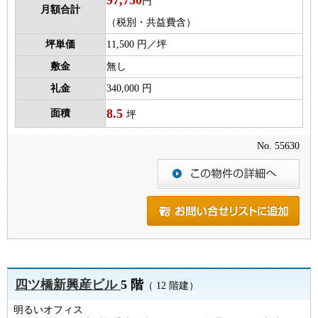
97,750
円
月額合計
（税別・共益費含）
坪単価
11,500 円／坪
敷金
無し
礼金
340,000 円
8.5
面積
坪
No. 55630
四ツ橋新興産ビル
5 階
（ 12 階建）
明るいオフィス