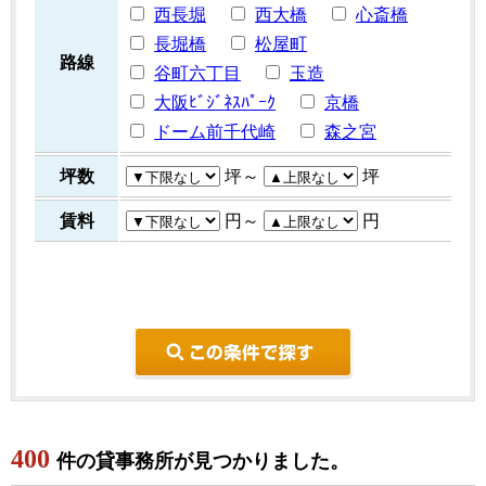
西長堀
西大橋
心斎橋
長堀橋
松屋町
路線
谷町六丁目
玉造
大阪ﾋﾞｼﾞﾈｽﾊﾟｰｸ
京橋
ドーム前千代崎
森之宮
坪数
坪～
坪
賃料
円～
円
こ
400
件の貸事務所が見つかりました。