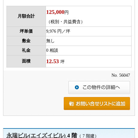
125,000
円
月額合計
（税別・共益費含）
坪単価
9,976 円／坪
敷金
無し
礼金
0 相談
12.53
面積
坪
No. 56047
永瑞ビル(エイズイビル)
4 階
（ 7 階建）