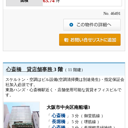
63.74
面積
坪
No. 46491
心斎橋 貸店舗事務
3 階
（ 11 階建）
スケルトン・空調はビル設備(空調清掃費は別途発生)・指定保証会
社加入必須です。
東急ハンズ・心斎橋駅近く・店舗使用可能な賃貸オフィスビルで
す。
大阪市中央区南船場3
心斎橋
「
」 3 分（ 御堂筋線 ）
長堀橋
「
」 5 分（ 堺筋線 ）
心斎橋
「
」 3 分（ 長堀鶴見緑地線 ）