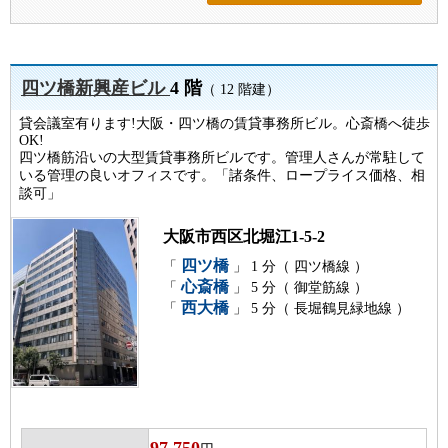
四ツ橋新興産ビル
4 階
（ 12 階建）
貸会議室有ります!大阪・四ツ橋の賃貸事務所ビル。心斎橋へ徒歩
OK!
四ツ橋筋沿いの大型賃貸事務所ビルです。管理人さんが常駐して
いる管理の良いオフィスです。「諸条件、ロープライス価格、相
談可」
大阪市西区北堀江1-5-2
四ツ橋
「
」 1 分（ 四ツ橋線 ）
心斎橋
「
」 5 分（ 御堂筋線 ）
西大橋
「
」 5 分（ 長堀鶴見緑地線 ）