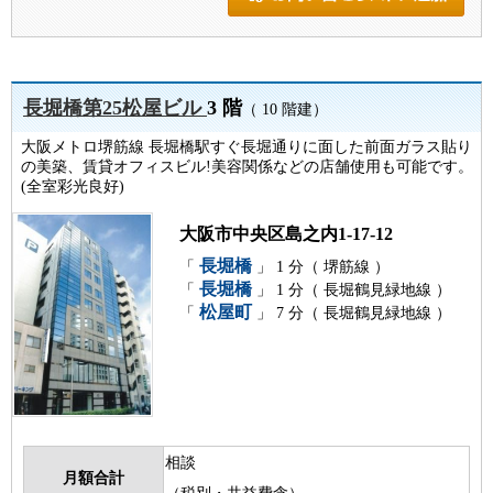
長堀橋第25松屋ビル
3 階
（ 10 階建）
大阪メトロ堺筋線 長堀橋駅すぐ長堀通りに面した前面ガラス貼り
の美築、賃貸オフィスビル!美容関係などの店舗使用も可能です。
(全室彩光良好)
大阪市中央区島之内1-17-12
長堀橋
「
」 1 分（ 堺筋線 ）
長堀橋
「
」 1 分（ 長堀鶴見緑地線 ）
松屋町
「
」 7 分（ 長堀鶴見緑地線 ）
相談
月額合計