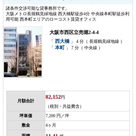
諸条件交渉可能な貸事務所です。
大阪メトロ長堀鶴見緑地線 西大橋駅徒歩4分 中央線本町駅徒歩利
用可能 西本町エリアのローコスト賃貸オフィス
大阪市西区立売堀2-4-4
西大橋
「
」 4 分（ 長堀鶴見緑地線 ）
本町
「
」 7 分（ 中央線 ）
82,152
円
月額合計
（税別・共益費含）
坪単価
7,200 円／坪
敷金
4ヶ月
11.41
面積