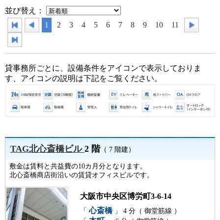
並び替え：
1
2
3
4
5
6
7
8
9
10
11
貸事務所ごとに、設備条件をアイコンで表示しておりま
す、アイコンの説明は下記をご覧ください。
TAG北心斎橋ビル
2 階
（ 7 階建）
敷金は賃料と共益費の10カ月分となります。
北心斎橋商店街沿いの賃貸オフィスビルです。
大阪市中央区博労町3-6-14
心斎橋
「
」 4 分（ 御堂筋線 ）