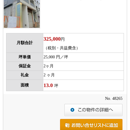
325,000
円
月額合計
（税別・共益費含）
坪単価
25,000 円／坪
保証金
2ヶ月
礼金
2 ヶ月
13.0
面積
坪
No. 48265