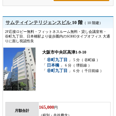
サムティインテリジェンスビル
10 階
（ 10 階建）
2F応接ロビー無料・フィットネスルーム無料・貸し会議室有・
谷町九丁目、日本橋駅より徒歩圏内のSOHOタイプオフィス 大通
りに面し視認性良
大阪市中央区高津1-9-10
谷町九丁目
「
」 5 分（ 谷町線 ）
日本橋
「
」 6 分（ 堺筋線 ）
谷町九丁目
「
」 6 分（ 千日前線 ）
165,000
円
月額合計
（税別・共益費含）