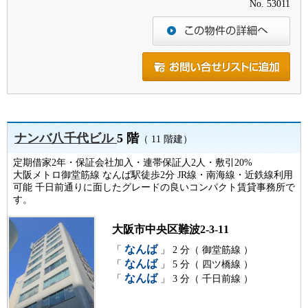
No. 53011
ナンバ八千代ビル
5 階
（ 11 階建）
定期借家2年・保証会社加入・連帯保証人2人・敷引20%
大阪メトロ御堂筋線 なんば駅徒歩2分 JR線・南海線・近鉄線利用
可能 千日前通りに面したグレードの良いコンパクト賃貸事務所で
す。
大阪市中央区難波2-3-11
なんば
「
」 2 分（ 御堂筋線 ）
なんば
「
」 5 分（ 四ツ橋線 ）
なんば
「
」 3 分（ 千日前線 ）