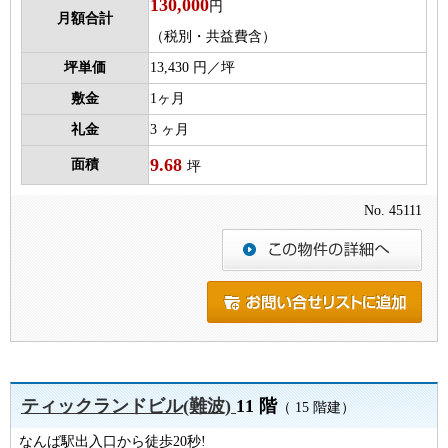
130,000
円
月額合計
（税別・共益費含）
坪単価
13,430 円／坪
敷金
1ヶ月
礼金
3 ヶ月
9.68
面積
坪
No. 45111
ティックランドビル(難波)
11 階
（ 15 階建）
なんば駅出入口から徒歩20秒!