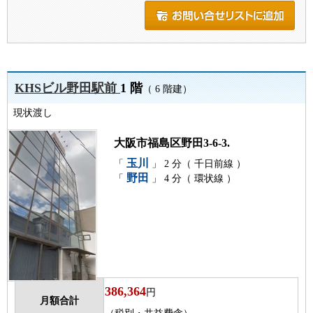
KHSビル野田駅前
1 階
（ 6 階建）
現状渡し
大阪市福島区野田3-6-3.
玉川
「
」 2 分（ 千日前線 ）
野田
「
」 4 分（ 環状線 ）
386,364
円
月額合計