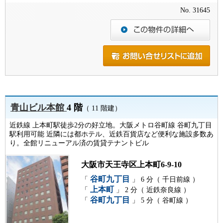
No. 31645
青山ビル本館
4 階
（ 11 階建）
近鉄線 上本町駅徒歩2分の好立地。大阪メトロ谷町線 谷町九丁目
駅利用可能 近隣には都ホテル、近鉄百貨店など便利な施設多数あ
り。全館リニューアル済の賃貸テナントビル
大阪市天王寺区上本町6-9-10
谷町九丁目
「
」 6 分（ 千日前線 ）
上本町
「
」 2 分（ 近鉄奈良線 ）
谷町九丁目
「
」 5 分（ 谷町線 ）