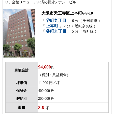
り。全館リニューアル済の賃貸テナントビル
大阪市天王寺区上本町6-9-10
谷町九丁目
「
」 6 分（ 千日前線 ）
上本町
「
」 2 分（ 近鉄奈良線 ）
谷町九丁目
「
」 5 分（ 谷町線 ）
94,600
円
月額合計
（税別・共益費含）
坪単価
11,000 円／坪
保証金
400,000 円
解約引
200,000 円
8.6
面積
坪