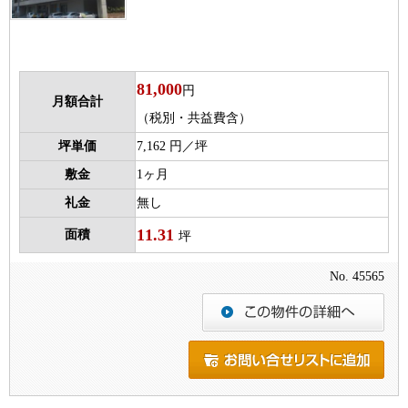
81,000
円
月額合計
（税別・共益費含）
坪単価
7,162 円／坪
敷金
1ヶ月
礼金
無し
11.31
面積
坪
No. 45565