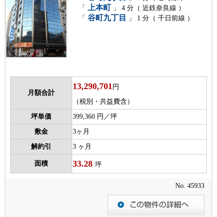
上本町
「
」 4 分（ 近鉄奈良線 ）
谷町九丁目
「
」 1 分（ 千日前線 ）
13,290,701
円
月額合計
（税別・共益費含）
坪単価
399,360 円／坪
敷金
3ヶ月
解約引
3 ヶ月
33.28
面積
坪
No. 45933