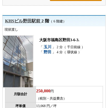
KHSビル野田駅前
2 階
（ 6 階建）
現状渡し
大阪市福島区野田3-6-3.
玉川
「
」 2 分（ 千日前線 ）
野田
「
」 4 分（ 環状線 ）
250,000
円
月額合計
（税別・共益費含）
坪単価
13,068 円／坪