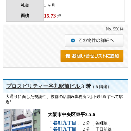
礼金
1 ヶ月
15.73
面積
坪
No. 55614
プロスピリティー谷九駅前ビル
3 階
（ 5 階建）
大通りに面した視認性、抜群の店舗&事務所”地下鉄4線すべて駅
近!
大阪市中央区東平2-5-6
谷町九丁目
「
」 2 分（ 谷町線 ）
谷町九丁目
「
」 2 分（ 千日前線 ）