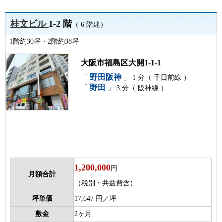
桂文ビル
1-2 階
（ 6 階建）
1階約30坪・2階約38坪
大阪市福島区大開1-1-1
野田阪神
「
」 1 分（ 千日前線 ）
野田
「
」 3 分（ 阪神線 ）
1,200,000
円
月額合計
（税別・共益費含）
坪単価
17,647 円／坪
敷金
2ヶ月