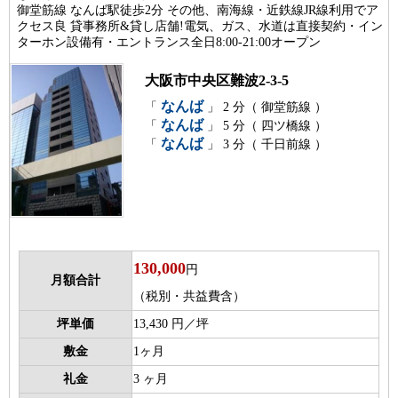
御堂筋線 なんば駅徒歩2分 その他、南海線・近鉄線JR線利用でア
クセス良 貸事務所&貸し店舗!電気、ガス、水道は直接契約・イン
ターホン設備有・エントランス全日8:00-21:00オープン
大阪市中央区難波2-3-5
なんば
「
」 2 分（ 御堂筋線 ）
なんば
「
」 5 分（ 四ツ橋線 ）
なんば
「
」 3 分（ 千日前線 ）
130,000
円
月額合計
（税別・共益費含）
坪単価
13,430 円／坪
敷金
1ヶ月
礼金
3 ヶ月