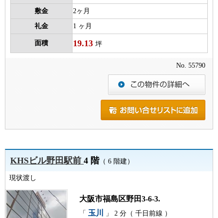
敷金
2ヶ月
礼金
1 ヶ月
19.13
面積
坪
No. 55790
KHSビル野田駅前
4 階
（ 6 階建）
現状渡し
大阪市福島区野田3-6-3.
玉川
「
」 2 分（ 千日前線 ）