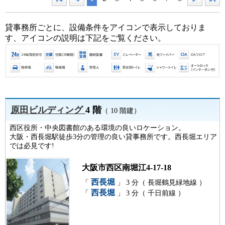
貸事務所ごとに、設備条件をアイコンで表示しておりま
す、アイコンの説明は下記をご覧ください。
原田ビルディング
4 階
（ 10 階建）
西区役所・中央図書館のある環境の良いロケーション。
大阪・西長堀駅徒歩3分の管理の良い貸事務所です。西長堀エリア
では必見です!
大阪市西区南堀江4-17-18
西長堀
「
」 3 分（ 長堀鶴見緑地線 ）
西長堀
「
」 3 分（ 千日前線 ）