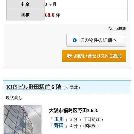
礼金
3 ヶ月
68.0
面積
坪
No. 50938
KHSビル野田駅前
6 階
（ 6 階建）
現状渡し
大阪市福島区野田3-6-3.
玉川
「
」 2 分（ 千日前線 ）
野田
「
」 4 分（ 環状線 ）