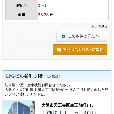
解約引
3 ヶ月
33.28
面積
坪
No. 45932
TPGビル谷町
3 階
（ 10 階建）
駐車場3.3万・空車状況お問合せください。
大阪メトロ谷町線 谷町九丁目駅徒歩1分 きんて谷町筋に面したワ
ンフロア貸しテナントビル
大阪市天王寺区生玉前町1-13
谷町九丁目
「
」 1 分（ 谷町線 ）