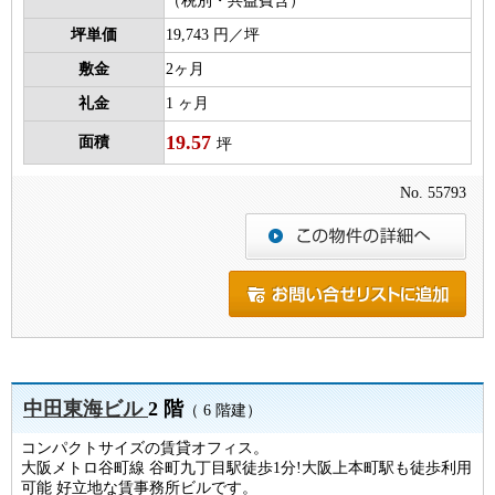
（税別・共益費含）
坪単価
19,743 円／坪
敷金
2ヶ月
礼金
1 ヶ月
19.57
面積
坪
No. 55793
中田東海ビル
2 階
（ 6 階建）
コンパクトサイズの賃貸オフィス。
大阪メトロ谷町線 谷町九丁目駅徒歩1分!大阪上本町駅も徒歩利用
可能 好立地な賃事務所ビルです。