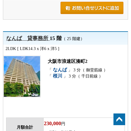
なんば 貸事務所
15 階
（ 25 階建）
2LDK [ LDK14.3 x 洋6 x 洋5 ]
大阪市浪速区湊町2
なんば
「
」 3 分（ 御堂筋線 ）
桜川
「
」 3 分（ 千日前線 ）
230,000
円
月額合計