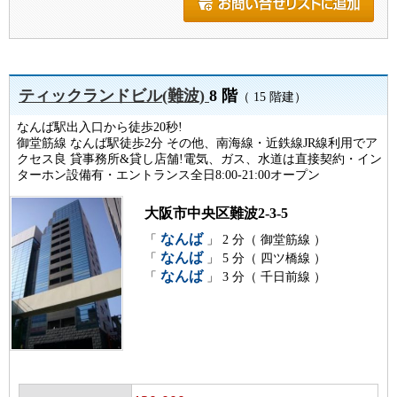
ティックランドビル(難波)
8 階
（ 15 階建）
なんば駅出入口から徒歩20秒!
御堂筋線 なんば駅徒歩2分 その他、南海線・近鉄線JR線利用でア
クセス良 貸事務所&貸し店舗!電気、ガス、水道は直接契約・イン
ターホン設備有・エントランス全日8:00-21:00オープン
大阪市中央区難波2-3-5
なんば
「
」 2 分（ 御堂筋線 ）
なんば
「
」 5 分（ 四ツ橋線 ）
なんば
「
」 3 分（ 千日前線 ）