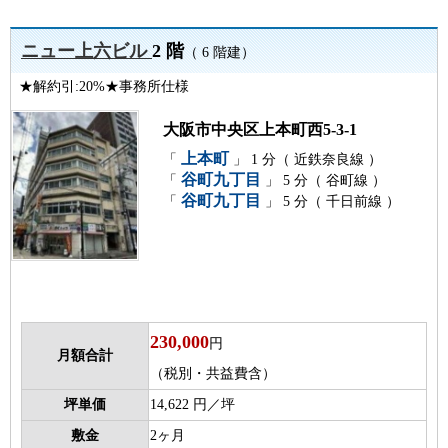
ニュー上六ビル
2 階
（ 6 階建）
★解約引:20%★事務所仕様
大阪市中央区上本町西5-3-1
上本町
「
」 1 分（ 近鉄奈良線 ）
谷町九丁目
「
」 5 分（ 谷町線 ）
谷町九丁目
「
」 5 分（ 千日前線 ）
230,000
円
月額合計
（税別・共益費含）
坪単価
14,622 円／坪
敷金
2ヶ月