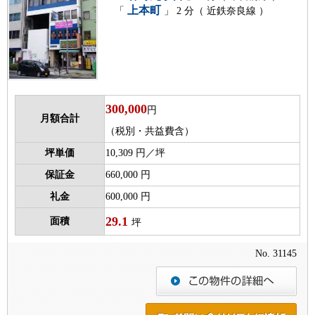
上本町
「
」 2 分（ 近鉄奈良線 ）
300,000
円
月額合計
（税別・共益費含）
坪単価
10,309 円／坪
保証金
660,000 円
礼金
600,000 円
29.1
面積
坪
No. 31145