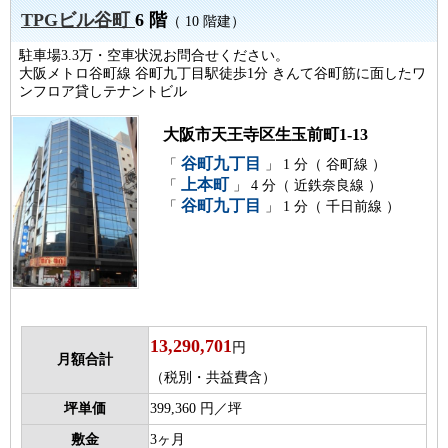
TPGビル谷町
6 階
（ 10 階建）
駐車場3.3万・空車状況お問合せください。
大阪メトロ谷町線 谷町九丁目駅徒歩1分 きんて谷町筋に面したワ
ンフロア貸しテナントビル
大阪市天王寺区生玉前町1-13
谷町九丁目
「
」 1 分（ 谷町線 ）
上本町
「
」 4 分（ 近鉄奈良線 ）
谷町九丁目
「
」 1 分（ 千日前線 ）
13,290,701
円
月額合計
（税別・共益費含）
坪単価
399,360 円／坪
敷金
3ヶ月