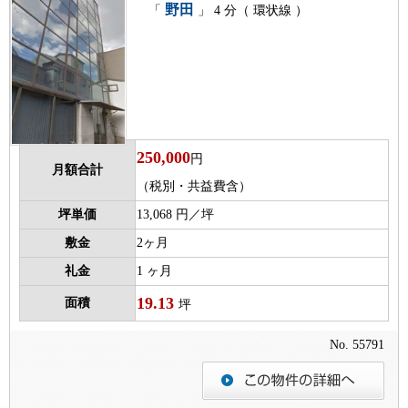
野田
「
」 4 分（ 環状線 ）
250,000
円
月額合計
（税別・共益費含）
坪単価
13,068 円／坪
敷金
2ヶ月
礼金
1 ヶ月
19.13
面積
坪
No. 55791