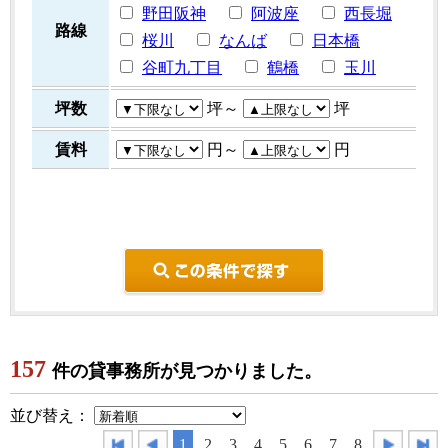
野田阪神
阿波座
西長堀
路線
桜川
なんば
日本橋
谷町九丁目
鶴橋
玉川
坪数
坪～
坪
賃料
円～
円
こ
157
件の貸事務所が見つかりました。
並び替え：
1
2
3
4
5
6
7
8