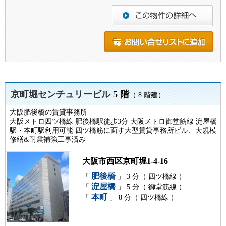
京町堀センチュリービル
5 階
（ 8 階建）
大阪肥後橋の賃貸事務所
大阪メトロ四ツ橋線 肥後橋駅徒歩3分 大阪メトロ御堂筋線 淀屋橋
駅・本町駅利用可能 四ツ橋筋に面す大型賃貸事務所ビル、大規模
修繕&耐震補強工事済み
大阪市西区京町堀1-4-16
肥後橋
「
」 3 分（ 四ツ橋線 ）
淀屋橋
「
」 5 分（ 御堂筋線 ）
本町
「
」 8 分（ 四ツ橋線 ）