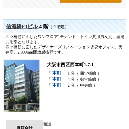
信濃橋FJビル
4 階
（ 9 階建）
四ツ橋筋に面したワンフロア1テナント・トイレ共用男女別、給湯
共用部となります。
四ツ橋筋に面したデザイナーズリノベーション賃貸オフィス。天
井高、2,900mm開放感抜群です。
大阪市西区西本町1-7-1
本町
「
」 1 分（ 四ツ橋線 ）
本町
「
」 4 分（ 御堂筋線 ）
本町
「
」 2 分（ 中央線 ）
相談
月額合計