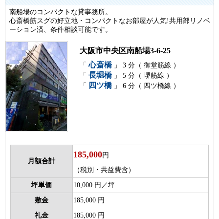
南船場のコンパクトな貸事務所。
心斎橋筋スグの好立地・コンパクトなお部屋が人気!共用部リノベ
ーション済、条件相談可能です。
大阪市中央区南船場3-6-25
心斎橋
「
」 3 分（ 御堂筋線 ）
長堀橋
「
」 5 分（ 堺筋線 ）
四ツ橋
「
」 6 分（ 四ツ橋線 ）
185,000
円
月額合計
（税別・共益費含）
坪単価
10,000 円／坪
敷金
185,000 円
礼金
185,000 円