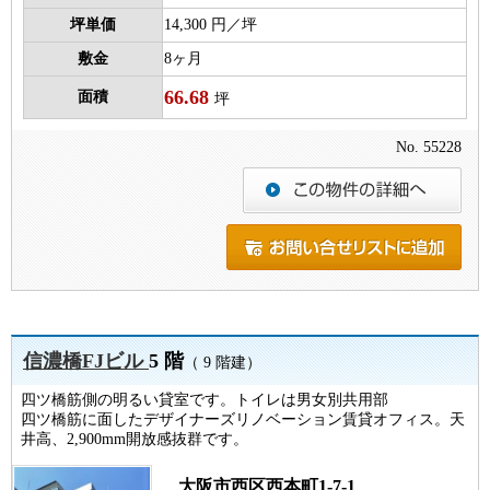
坪単価
14,300 円／坪
敷金
8ヶ月
66.68
面積
坪
No. 55228
信濃橋FJビル
5 階
（ 9 階建）
四ツ橋筋側の明るい貸室です。トイレは男女別共用部
四ツ橋筋に面したデザイナーズリノベーション賃貸オフィス。天
井高、2,900mm開放感抜群です。
大阪市西区西本町1-7-1