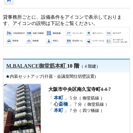
貸事務所ごとに、設備条件をアイコンで表示しておりま
す、アイコンの説明は下記をご覧ください。
M.BALANCE御堂筋本町
10 階
（ 4 階建）
★内装セットアップ(什器・会議室間仕切壁設置)
大阪市中央区南久宝寺町4-4-7
本町
「
」 5 分（ 御堂筋線 ）
心斎橋
「
」 7 分（ 御堂筋線 ）
本町
「
」 7 分（ 四ツ橋線 ）