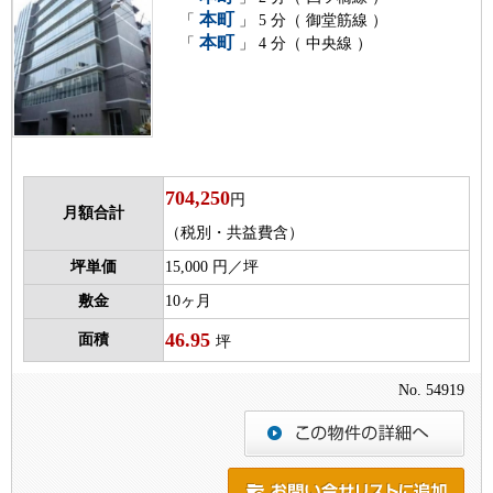
本町
「
」 5 分（ 御堂筋線 ）
本町
「
」 4 分（ 中央線 ）
704,250
円
月額合計
（税別・共益費含）
坪単価
15,000 円／坪
敷金
10ヶ月
46.95
面積
坪
No. 54919