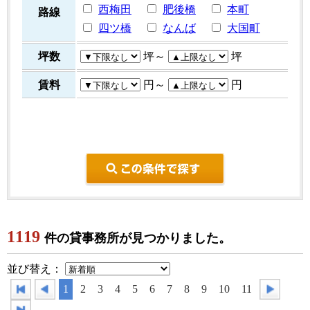
西梅田
肥後橋
本町
路線
四ツ橋
なんば
大国町
坪数
坪～
坪
賃料
円～
円
こ
1119
件の貸事務所が見つかりました。
並び替え：
1
2
3
4
5
6
7
8
9
10
11