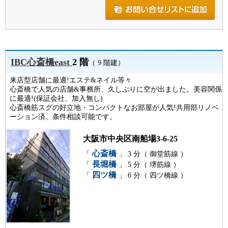
IBC心斎橋east
2 階
（ 9 階建）
来店型店舗に最適!エステ&ネイル等々
心斎橋で人気の店舗&事務所、久しぶりに空が出ました。美容関係
に最適!(保証会社、加入無し)
心斎橋筋スグの好立地・コンパクトなお部屋が人気!共用部リノベ
ーション済、条件相談可能です。
大阪市中央区南船場3-6-25
心斎橋
「
」 3 分（ 御堂筋線 ）
長堀橋
「
」 5 分（ 堺筋線 ）
四ツ橋
「
」 6 分（ 四ツ橋線 ）