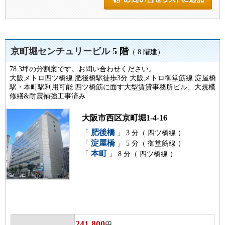
京町堀センチュリービル
5 階
（ 8 階建）
78.3坪の分割案です。お問い合わせください。
大阪メトロ四ツ橋線 肥後橋駅徒歩3分 大阪メトロ御堂筋線 淀屋橋
駅・本町駅利用可能 四ツ橋筋に面す大型賃貸事務所ビル、大規模
修繕&耐震補強工事済み
大阪市西区京町堀1-4-16
肥後橋
「
」 3 分（ 四ツ橋線 ）
淀屋橋
「
」 5 分（ 御堂筋線 ）
本町
「
」 8 分（ 四ツ橋線 ）
241,800
円