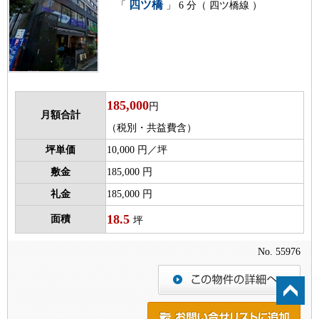
四ツ橋
「
」 6 分（ 四ツ橋線 ）
185,000
円
月額合計
（税別・共益費含）
坪単価
10,000 円／坪
敷金
185,000 円
礼金
185,000 円
18.5
面積
坪
No. 55976