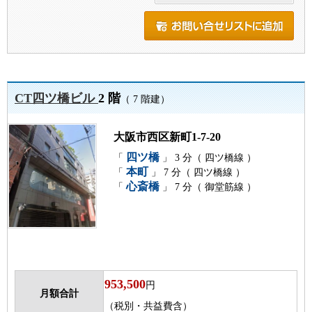
CT四ツ橋ビル
2 階
（ 7 階建）
大阪市西区新町1-7-20
四ツ橋
「
」 3 分（ 四ツ橋線 ）
本町
「
」 7 分（ 四ツ橋線 ）
心斎橋
「
」 7 分（ 御堂筋線 ）
953,500
円
月額合計
（税別・共益費含）