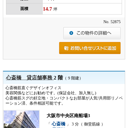
14.7
面積
坪
No. 52875
心斎橋 貸店舗事務
2 階
（ 9 階建）
心斎橋筋直ぐデザインオフィス
美容関係などにお勧めです。(保証会社、加入無し)
心斎橋筋スグの好立地・コンパクトなお部屋が人気!共用部リノベ
ーション済、条件相談可能です。
大阪市中央区南船場3
心斎橋
「
」 3 分（ 御堂筋線 ）