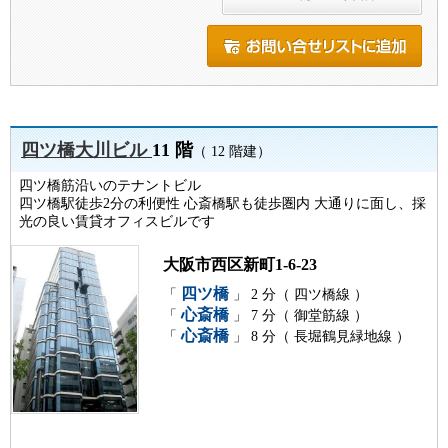
四ツ橋大川ビル
11 階
（ 12 階建）
四ツ橋筋沿いのテナントビル
四ツ橋駅徒歩2分の利便性 心斎橋駅も徒歩圏内 大通りに面し、採
光の良い賃貸オフィスビルです
大阪市西区新町1-6-23
四ツ橋
「
」 2 分（ 四ツ橋線 ）
心斎橋
「
」 7 分（ 御堂筋線 ）
心斎橋
「
」 8 分（ 長堀鶴見緑地線 ）