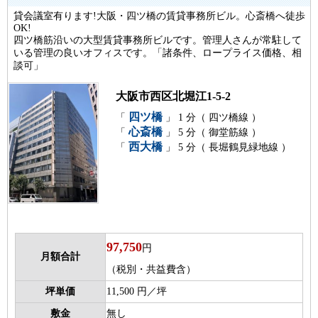
貸会議室有ります!大阪・四ツ橋の賃貸事務所ビル。心斎橋へ徒歩
OK!
四ツ橋筋沿いの大型賃貸事務所ビルです。管理人さんが常駐して
いる管理の良いオフィスです。「諸条件、ロープライス価格、相
談可」
大阪市西区北堀江1-5-2
四ツ橋
「
」 1 分（ 四ツ橋線 ）
心斎橋
「
」 5 分（ 御堂筋線 ）
西大橋
「
」 5 分（ 長堀鶴見緑地線 ）
97,750
円
月額合計
（税別・共益費含）
坪単価
11,500 円／坪
敷金
無し