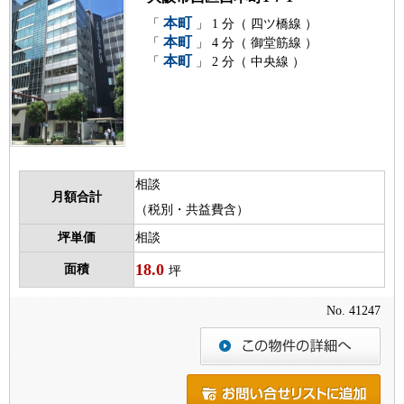
本町
「
」 1 分（ 四ツ橋線 ）
本町
「
」 4 分（ 御堂筋線 ）
本町
「
」 2 分（ 中央線 ）
相談
月額合計
（税別・共益費含）
坪単価
相談
18.0
面積
坪
No. 41247