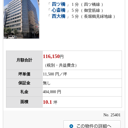
四ツ橋
「
」 1 分（ 四ツ橋線 ）
心斎橋
「
」 5 分（ 御堂筋線 ）
西大橋
「
」 5 分（ 長堀鶴見緑地線 ）
116,150
円
月額合計
（税別・共益費含）
坪単価
11,500 円／坪
保証金
無し
礼金
404,000 円
10.1
面積
坪
No. 25401