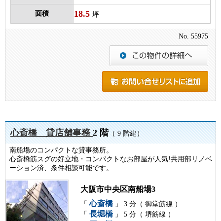
18.5
面積
坪
No. 55975
心斎橋 貸店舗事務
2 階
（ 9 階建）
南船場のコンパクトな貸事務所。
心斎橋筋スグの好立地・コンパクトなお部屋が人気!共用部リノベ
ーション済、条件相談可能です。
大阪市中央区南船場3
心斎橋
「
」 3 分（ 御堂筋線 ）
長堀橋
「
」 5 分（ 堺筋線 ）