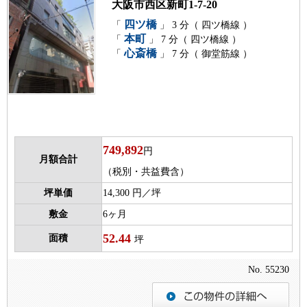
大阪市西区新町1-7-20
四ツ橋
「
」 3 分（ 四ツ橋線 ）
本町
「
」 7 分（ 四ツ橋線 ）
心斎橋
「
」 7 分（ 御堂筋線 ）
749,892
円
月額合計
（税別・共益費含）
坪単価
14,300 円／坪
敷金
6ヶ月
52.44
面積
坪
No. 55230