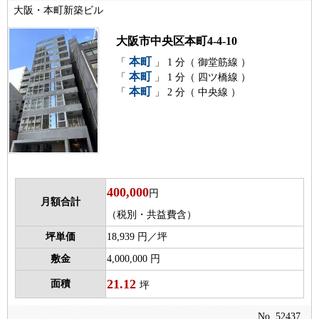
大阪・本町新築ビル
大阪市中央区本町4-4-10
本町
「
」 1 分（ 御堂筋線 ）
本町
「
」 1 分（ 四ツ橋線 ）
本町
「
」 2 分（ 中央線 ）
400,000
円
月額合計
（税別・共益費含）
坪単価
18,939 円／坪
敷金
4,000,000 円
21.12
面積
坪
No. 52437