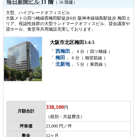
毎日新聞ビル
11 階
（ 16 階建）
大型、ハイグレードオフィスビル
大阪メトロ四つ橋線西梅田駅徒歩6分 阪神本線福島駅徒歩 梅田エ
リア、視認性抜群の大型ランドマークオフィスビル、貸会議室や
貸ホール、食堂等共用施設充実しております。
大阪市北区梅田3-4-5
西梅田
「
」 4 分（ 四ツ橋線 ）
梅田
「
」 6 分（ 御堂筋線 ）
北新地
「
」 5 分（ 東西線 ）
338,100
円
月額合計
（税別・共益費含）
坪単価
23,000 円／坪
敷金
12ヶ月