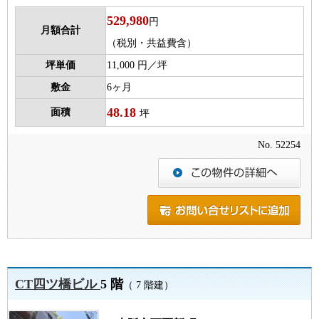
529,980
円
月額合計
（税別・共益費含）
坪単価
11,000 円／坪
敷金
6ヶ月
48.18
面積
坪
No. 52254
CT四ツ橋ビル
5 階
（ 7 階建）