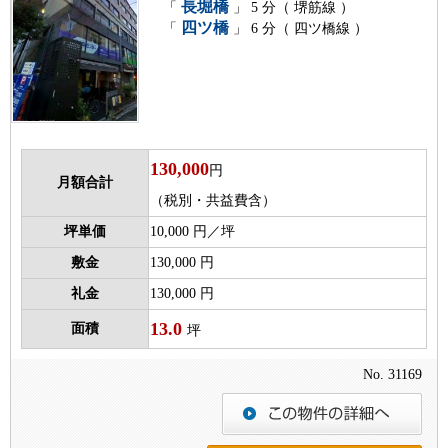
長堀橋
「
」 5 分（ 堺筋線 ）
四ツ橋
「
」 6 分（ 四ツ橋線 ）
130,000
円
月額合計
（税別・共益費含）
坪単価
10,000 円／坪
敷金
130,000 円
礼金
130,000 円
13.0
面積
坪
No. 31169