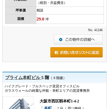
（税別・共益費含）
坪単価
相談
29.0
面積
坪
No. 41246
プライム本町ビル
5 階
（ 8 階建）
ハイクグレード・フルスペック賃貸オフィスビル
ガラスウォールの綺麗な外観・本町エリアの賃貸事務所
大阪市西区靱本町1-4-2
本町
「
」 2 分（ 四ツ橋線 ）