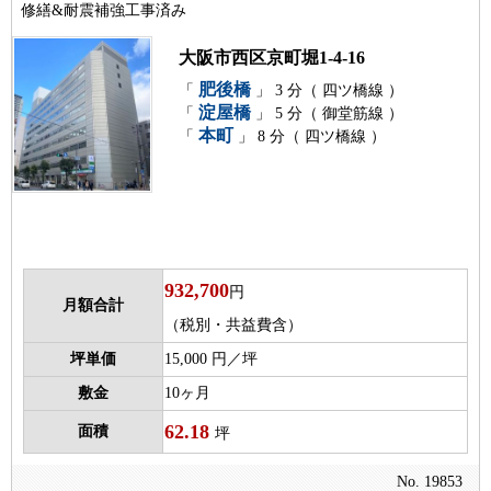
修繕&耐震補強工事済み
大阪市西区京町堀1-4-16
肥後橋
「
」 3 分（ 四ツ橋線 ）
淀屋橋
「
」 5 分（ 御堂筋線 ）
本町
「
」 8 分（ 四ツ橋線 ）
932,700
円
月額合計
（税別・共益費含）
坪単価
15,000 円／坪
敷金
10ヶ月
62.18
面積
坪
No. 19853