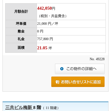
442,050
円
月額合計
（税別・共益費含）
坪単価
21,000 円／坪
敷金
0 円
礼金
757,800 円
21.05
面積
坪
No. 49228
三共ビル梅新
8 階
（ 11 階建）