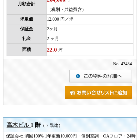
円
月額合計
（税別・共益費含）
坪単価
12,000 円／坪
保証金
2ヶ月
礼金
2 ヶ月
22.0
面積
坪
No. 43434
高木ビル
1 階
（ 7 階建）
保証会社:初回100% 1年更新10,000円・個別空調・OAフロア・24時