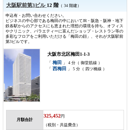
大阪駅前第3ビル
12 階
（ 34 階建）
申込有・お問い合わせください。
ビジネスの中心部である梅田の中においてJR・阪急・阪神・地下
鉄各駅からのアクセスにも恵まれた理想の環境を持ち、オフィス
やクリニック、バラエティーに富んだショップ・レストラン等の
多彩なフロアをご利用いただける「梅田の顔」、それが大阪駅前
第3ビルです。
大阪市北区梅田1-1-3
梅田
「
」 4 分（ 御堂筋線 ）
西梅田
「
」 5 分（ 四ツ橋線 ）
325,452
円
月額合計
（税別・共益費含）