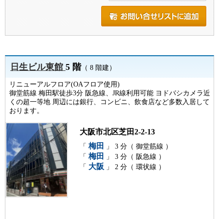
日生ビル東館
5 階
（ 8 階建）
リニューアルフロア(OAフロア使用)
御堂筋線 梅田駅徒歩3分 阪急線、JR線利用可能 ヨドバシカメラ近
くの超一等地 周辺には銀行、コンビニ、飲食店など多数入居して
おります。
大阪市北区芝田2-2-13
梅田
「
」 3 分（ 御堂筋線 ）
梅田
「
」 3 分（ 阪急線 ）
大阪
「
」 2 分（ 環状線 ）