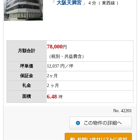
大阪天満宮
「
」 4 分（ 東西線 ）
78,000
円
月額合計
（税別・共益費含）
坪単価
12,037 円／坪
保証金
2ヶ月
礼金
2 ヶ月
6.48
面積
坪
No. 42201