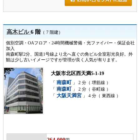
高木ビル
6 階
（ 7 階建）
個別空調・OAフロア・24時間機械警備・光ファイバー・保証会社
加入
南森町駅2分、国道1号線より北へ直ぐの角ビル全室彩光良好。外
観は少し古いイメージですが管理が良く人気が有ります。
大阪市北区西天満5-1-19
南森町
「
」 2 分（ 堺筋線 ）
南森町
「
」 2 分（ 谷町線 ）
大阪天満宮
「
」 4 分（ 東西線 ）
264,000