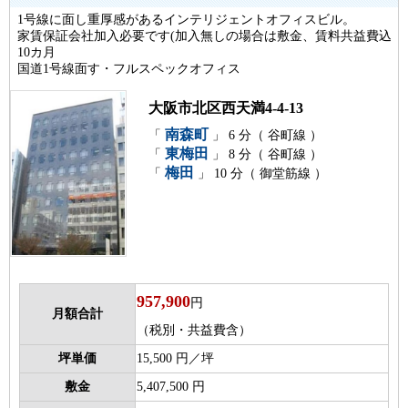
1号線に面し重厚感があるインテリジェントオフィスビル。
家賃保証会社加入必要です(加入無しの場合は敷金、賃料共益費込
10カ月
国道1号線面す・フルスペックオフィス
大阪市北区西天満4-4-13
南森町
「
」 6 分（ 谷町線 ）
東梅田
「
」 8 分（ 谷町線 ）
梅田
「
」 10 分（ 御堂筋線 ）
957,900
円
月額合計
（税別・共益費含）
坪単価
15,500 円／坪
敷金
5,407,500 円