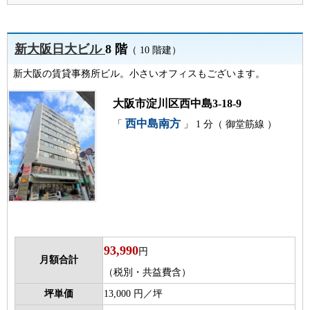
新大阪日大ビル
8 階
（ 10 階建）
新大阪の賃貸事務所ビル。小さいオフィスもございます。
大阪市淀川区西中島3-18-9
西中島南方
「
」 1 分（ 御堂筋線 ）
93,990
円
月額合計
（税別・共益費含）
坪単価
13,000 円／坪