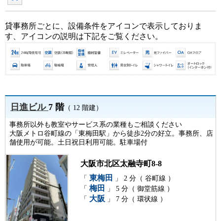
貸事務所ごとに、設備条件をアイコンで表示しておりま
す、アイコンの説明は下記をご覧ください。
日進ビル
7 階
（ 12 階建）
事務所以外も教室やサービス系の業種もご相談ください
大阪メトロ谷町線の「東梅田駅」から徒歩2分の好立。事務所、店
舗使用が可能。土日祝日利用可能。駐車場付
大阪市北区太融寺町8-8
東梅田
「
」 2 分（ 谷町線 ）
梅田
「
」 5 分（ 御堂筋線 ）
大阪
「
」 7 分（ 環状線 ）