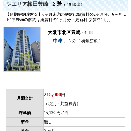
シエリア梅田豊崎
12 階
（ 19 階建）
【短期解約違約金】6ヶ月未満の解約は総賃料の2ヶ月分、6ヶ月以
上1年未満の解約は総賃料の1ヶ月分・更新料:新賃料1カ月
大阪市北区豊崎5-4-18
中津
「
」 3 分（ 御堂筋線 ）
215,000
円
月額合計
（税別・共益費含）
坪単価
15,130 円／坪
敷金
無し
礼金
2 ヶ月