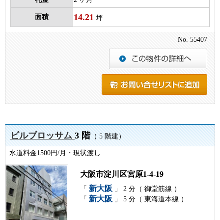
14.21
面積
坪
No. 55407
ビルブロッサム
3 階
（ 5 階建）
水道料金1500円/月・現状渡し
大阪市淀川区宮原1-4-19
新大阪
「
」 2 分（ 御堂筋線 ）
新大阪
「
」 5 分（ 東海道本線 ）