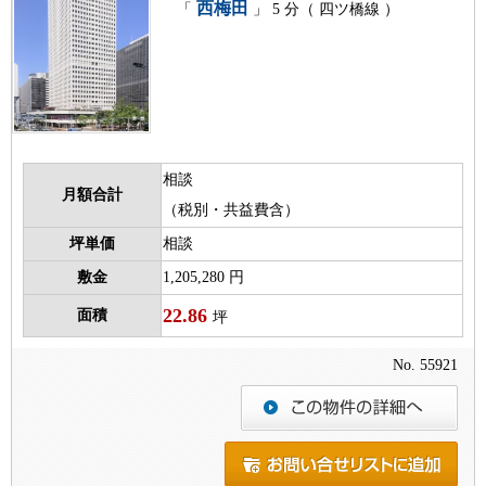
西梅田
「
」 5 分（ 四ツ橋線 ）
相談
月額合計
（税別・共益費含）
坪単価
相談
敷金
1,205,280 円
22.86
面積
坪
No. 55921