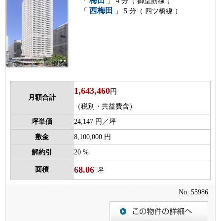
梅田
「
」 4 分（ 御堂筋線 ）
西梅田
「
」 5 分（ 四ツ橋線 ）
1,643,460
円
月額合計
（税別・共益費含）
坪単価
24,147 円／坪
敷金
8,100,000 円
解約引
20 %
68.06
面積
坪
No. 55986