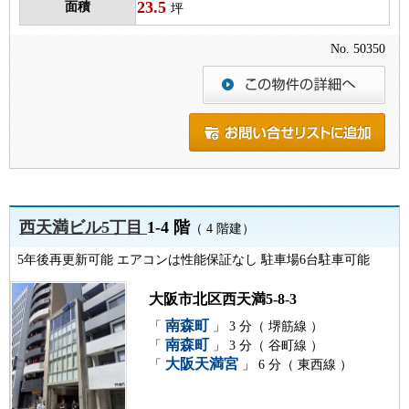
23.5
面積
坪
No. 50350
西天満ビル5丁目
1-4 階
（ 4 階建）
5年後再更新可能 エアコンは性能保証なし 駐車場6台駐車可能
大阪市北区西天満5-8-3
南森町
「
」 3 分（ 堺筋線 ）
南森町
「
」 3 分（ 谷町線 ）
大阪天満宮
「
」 6 分（ 東西線 ）