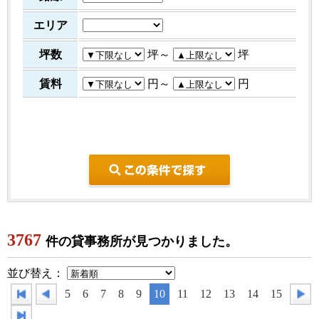
エリア
坪数
坪～
坪
賃料
円～
円
こ
3767
件の貸事務所が見つかりました。
並び替え：
5
6
7
8
9
10
11
12
13
14
15