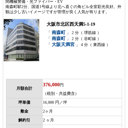
間機械警備・光ファイバー・EV
南森町駅2分、国道1号線より北へ直ぐの角ビル全室彩光良好。外
観は少し古いイメージですが管理が良く人気が有ります。
大阪市北区西天満5-1-19
南森町
「
」 2 分（ 堺筋線 ）
南森町
「
」 2 分（ 谷町線 ）
大阪天満宮
「
」 4 分（ 東西線 ）
376,000
円
月額合計
（税別・共益費含）
坪単価
16,000 円／坪
敷金
2ヶ月
解約引
2 ヶ月