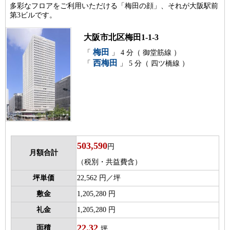
多彩なフロアをご利用いただける「梅田の顔」、それが大阪駅前
第3ビルです。
大阪市北区梅田1-1-3
梅田
「
」 4 分（ 御堂筋線 ）
西梅田
「
」 5 分（ 四ツ橋線 ）
503,590
円
月額合計
（税別・共益費含）
坪単価
22,562 円／坪
敷金
1,205,280 円
礼金
1,205,280 円
22.32
面積
坪