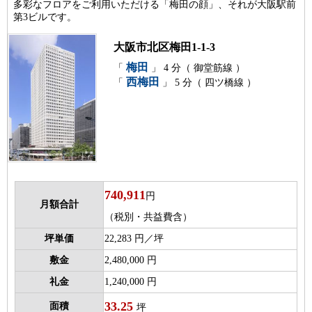
多彩なフロアをご利用いただける「梅田の顔」、それが大阪駅前
第3ビルです。
大阪市北区梅田1-1-3
梅田
「
」 4 分（ 御堂筋線 ）
西梅田
「
」 5 分（ 四ツ橋線 ）
740,911
円
月額合計
（税別・共益費含）
坪単価
22,283 円／坪
敷金
2,480,000 円
礼金
1,240,000 円
33.25
面積
坪