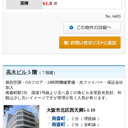
61.8
面積
坪
No. 6493
高木ビル
5 階
（ 7 階建）
個別空調・OAフロア・24時間機械警備・光ファイバー・保証会社
加入
南森町駅2分、国道1号線より北へ直ぐの角ビル全室彩光良好。外
観は少し古いイメージですが管理が良く人気が有ります。
大阪市北区西天満5-1-19
南森町
「
」 2 分（ 堺筋線 ）
南森町
「
」 2 分（ 谷町線 ）